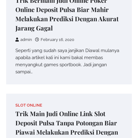
Trik Bermain Judi Online Poker
Online Deposit Pulsa Biar Mahir
Melakukan Prediksi Dengan Akurat
Jarang Gagal
admin
February 16, 2020
Seperti yang sudah saya janjikan Diawal mulanya
apabila artikel kali ini kami bakal membas
menyangkut games sportbook. Jadi jangan
sampai…
SLOT ONLINE
Trik Main Judi Online Link Slot
Deposit Pulsa Tanpa Potongan Biar
Piawai Melakukan Prediksi Dengan