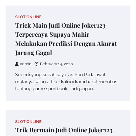
SLOT ONLINE
Trick Main Judi Online Joker123
Terpercaya Supaya Mahir
Melakukan Prediksi Dengan Akurat
Jarang Gagal
admin
February 14, 2020
Seperti yang sudah saya janjikan Pada awal
mulanya kalau artikel kali ini kami bakal membas
tentang game sportbook. Jadi jangan…
SLOT ONLINE
Trik Bermain Judi Online Joker123