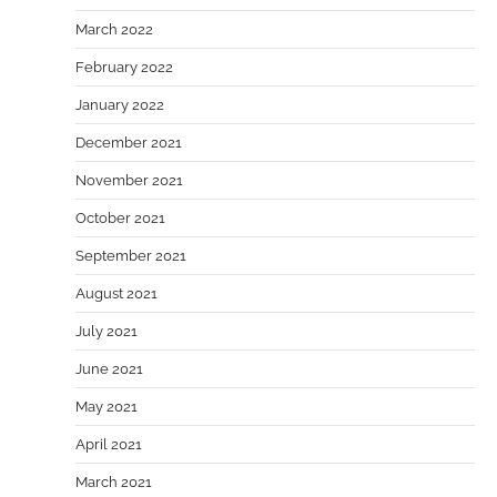
March 2022
February 2022
January 2022
December 2021
November 2021
October 2021
September 2021
August 2021
July 2021
June 2021
May 2021
April 2021
March 2021