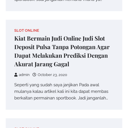
SLOT ONLINE
Kiat Bermain Judi Online Judi Slot
Deposit Pulsa Tanpa Potongan Agar
Dapat Melakukan Prediksi Dengan
Akurat Jarang Gagal
admin
October 23, 2020
Seperti yang sudah saya janjikan Pada awal
mulanya kalau artikel kali ini kita dapat membas
berkaitan permainan sportbook. Jadi janganlah…