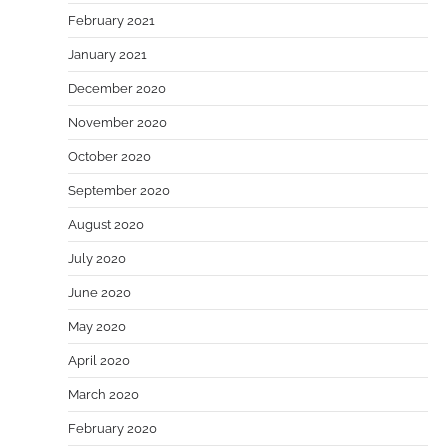
February 2021
January 2021
December 2020
November 2020
October 2020
September 2020
August 2020
July 2020
June 2020
May 2020
April 2020
March 2020
February 2020