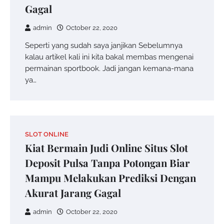
Gagal
admin
October 22, 2020
Seperti yang sudah saya janjikan Sebelumnya
kalau artikel kali ini kita bakal membas mengenai
permainan sportbook. Jadi jangan kemana-mana
ya…
SLOT ONLINE
Kiat Bermain Judi Online Situs Slot
Deposit Pulsa Tanpa Potongan Biar
Mampu Melakukan Prediksi Dengan
Akurat Jarang Gagal
admin
October 22, 2020