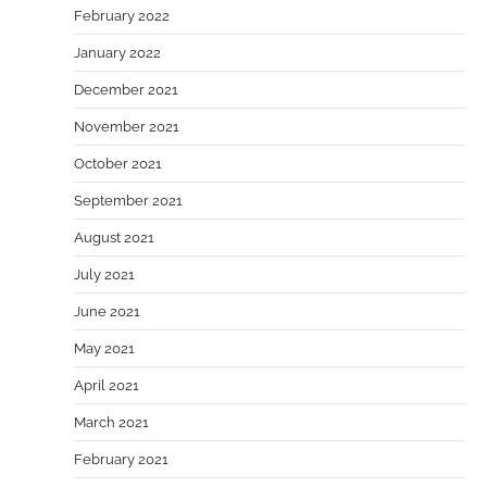
February 2022
January 2022
December 2021
November 2021
October 2021
September 2021
August 2021
July 2021
June 2021
May 2021
April 2021
March 2021
February 2021