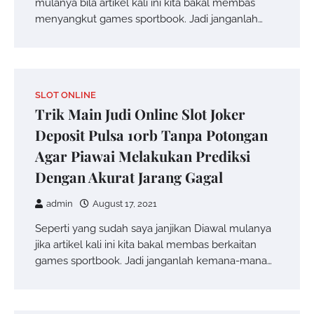
mulanya bila artikel kali ini kita bakal membas
menyangkut games sportbook. Jadi janganlah…
SLOT ONLINE
Trik Main Judi Online Slot Joker
Deposit Pulsa 10rb Tanpa Potongan
Agar Piawai Melakukan Prediksi
Dengan Akurat Jarang Gagal
admin
August 17, 2021
Seperti yang sudah saya janjikan Diawal mulanya
jika artikel kali ini kita bakal membas berkaitan
games sportbook. Jadi janganlah kemana-mana…