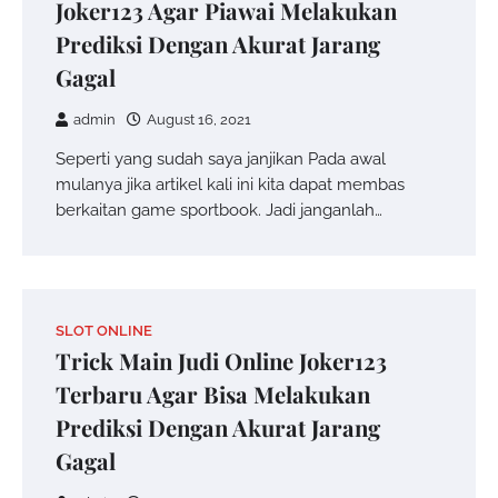
Joker123 Agar Piawai Melakukan
Prediksi Dengan Akurat Jarang
Gagal
admin
August 16, 2021
Seperti yang sudah saya janjikan Pada awal
mulanya jika artikel kali ini kita dapat membas
berkaitan game sportbook. Jadi janganlah…
SLOT ONLINE
Trick Main Judi Online Joker123
Terbaru Agar Bisa Melakukan
Prediksi Dengan Akurat Jarang
Gagal