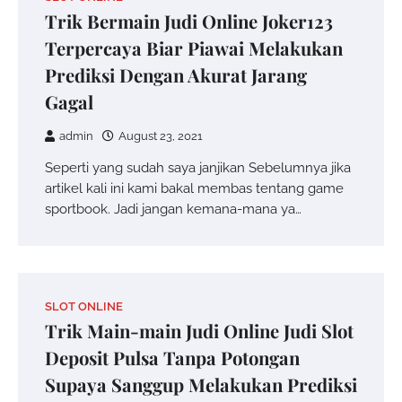
Trik Bermain Judi Online Joker123
Terpercaya Biar Piawai Melakukan
Prediksi Dengan Akurat Jarang
Gagal
admin
August 23, 2021
Seperti yang sudah saya janjikan Sebelumnya jika
artikel kali ini kami bakal membas tentang game
sportbook. Jadi jangan kemana-mana ya…
SLOT ONLINE
Trik Main-main Judi Online Judi Slot
Deposit Pulsa Tanpa Potongan
Supaya Sanggup Melakukan Prediksi