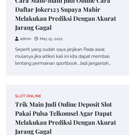
Cara Main-main Judi Online Cara
Daftar Joker123 Supaya Mahir
Melakukan Prediksi Dengan Akurat
Jarang Gagal
admin
May 15, 2022
Seperti yang sudah saya janjikan Pada awal
mulanya jika artikel kali ini kita dapat membas
tentang permainan sportbook. Jadi janganlah…
SLOT ONLINE
Trik Main Judi Online Deposit Slot
Pakai Pulsa Telkomsel Agar Dapat
Melakukan Prediksi Dengan Akurat
Jarang Gagal