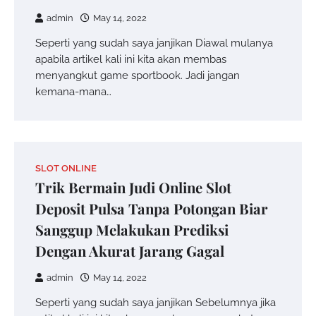
admin
May 14, 2022
Seperti yang sudah saya janjikan Diawal mulanya
apabila artikel kali ini kita akan membas
menyangkut game sportbook. Jadi jangan
kemana-mana…
SLOT ONLINE
Trik Bermain Judi Online Slot
Deposit Pulsa Tanpa Potongan Biar
Sanggup Melakukan Prediksi
Dengan Akurat Jarang Gagal
admin
May 14, 2022
Seperti yang sudah saya janjikan Sebelumnya jika