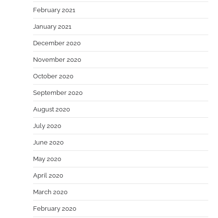
February 2021
January 2021
December 2020
November 2020
October 2020
September 2020
August 2020
July 2020
June 2020
May 2020
April 2020
March 2020
February 2020