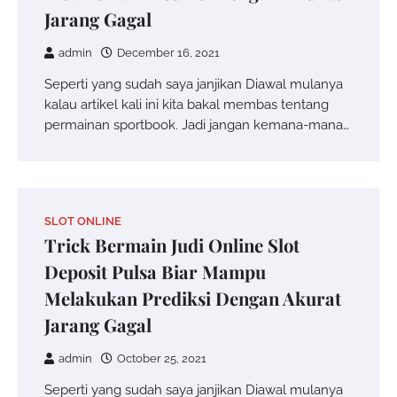
Jarang Gagal
admin
December 16, 2021
Seperti yang sudah saya janjikan Diawal mulanya
kalau artikel kali ini kita bakal membas tentang
permainan sportbook. Jadi jangan kemana-mana…
SLOT ONLINE
Trick Bermain Judi Online Slot
Deposit Pulsa Biar Mampu
Melakukan Prediksi Dengan Akurat
Jarang Gagal
admin
October 25, 2021
Seperti yang sudah saya janjikan Diawal mulanya