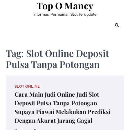
Top O Mancy
Skip
to
Informasi Permainan Slot Terupdate
content
Tag:
Slot Online Deposit
Pulsa Tanpa Potongan
SLOT ONLINE
Cara Main Judi Online Judi Slot
Deposit Pulsa Tanpa Potongan
Supaya Piawai Melakukan Prediksi
Dengan Akurat Jarang Gagal