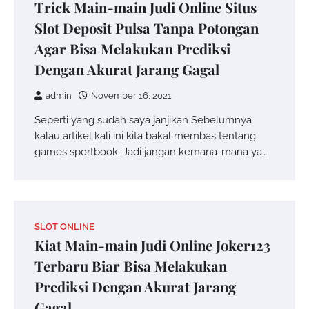
Trick Main-main Judi Online Situs
Slot Deposit Pulsa Tanpa Potongan
Agar Bisa Melakukan Prediksi
Dengan Akurat Jarang Gagal
admin
November 16, 2021
Seperti yang sudah saya janjikan Sebelumnya
kalau artikel kali ini kita bakal membas tentang
games sportbook. Jadi jangan kemana-mana ya…
SLOT ONLINE
Kiat Main-main Judi Online Joker123
Terbaru Biar Bisa Melakukan
Prediksi Dengan Akurat Jarang
Gagal