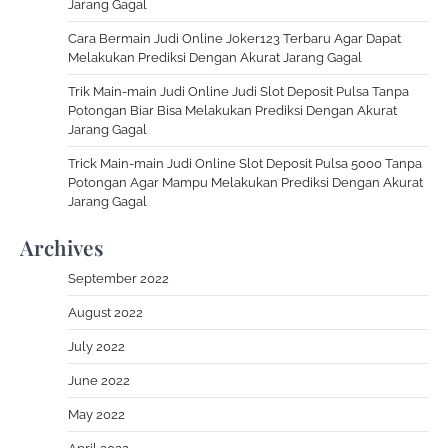
Jarang Gagal
Cara Bermain Judi Online Joker123 Terbaru Agar Dapat
Melakukan Prediksi Dengan Akurat Jarang Gagal
Trik Main-main Judi Online Judi Slot Deposit Pulsa Tanpa
Potongan Biar Bisa Melakukan Prediksi Dengan Akurat
Jarang Gagal
Trick Main-main Judi Online Slot Deposit Pulsa 5000 Tanpa
Potongan Agar Mampu Melakukan Prediksi Dengan Akurat
Jarang Gagal
Archives
September 2022
August 2022
July 2022
June 2022
May 2022