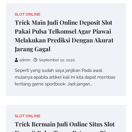
SLOT ONLINE
Trick Main Judi Online Deposit Slot
Pakai Pulsa Telkomsel Agar Piawai
Melakukan Prediksi Dengan Akurat
Jarang Gagal
admin
September 10, 2020
Seperti yang sudah saya janjikan Pada awal
mulanya apabila artikel kali ini kita dapat membas
tentang game sportbook. Jadi jangan…
SLOT ONLINE
Trick Bermain Judi Online Situs Slot