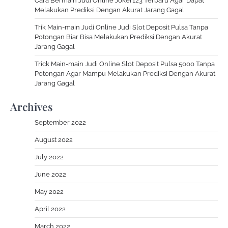
Cara Bermain Judi Online Joker123 Terbaru Agar Dapat
Melakukan Prediksi Dengan Akurat Jarang Gagal
Trik Main-main Judi Online Judi Slot Deposit Pulsa Tanpa
Potongan Biar Bisa Melakukan Prediksi Dengan Akurat
Jarang Gagal
Trick Main-main Judi Online Slot Deposit Pulsa 5000 Tanpa
Potongan Agar Mampu Melakukan Prediksi Dengan Akurat
Jarang Gagal
Archives
September 2022
August 2022
July 2022
June 2022
May 2022
April 2022
March 2022