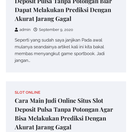
Deposit Pulsa Tanpa Potongan Biar
Dapat Melakukan Prediksi Dengan
Akurat Jarang Gagal
admin
September 9, 2020
Seperti yang sudah saya janjikan Pada awal
mulanya seandainya artikel kali ini kita bakal
membas menyangkut game sportbook. Jadi
jangan…
SLOT ONLINE
Cara Main Judi Online Situs Slot
Deposit Pulsa Tanpa Potongan Agar
Bisa Melakukan Prediksi Dengan
Akurat Jarang Gagal