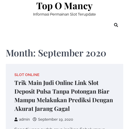
Top O Mancy
Skip
to
Informasi Permainan Slot Terupdate
content
Month:
September 2020
SLOT ONLINE
Trik Main Judi Online Link Slot
Deposit Pulsa Tanpa Potongan Biar
Mampu Melakukan Prediksi Dengan
Akurat Jarang Gagal
admin
September 19, 2020