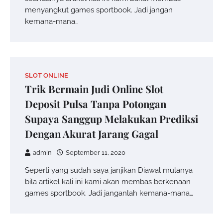
menyangkut games sportbook. Jadi jangan
kemana-mana…
SLOT ONLINE
Trik Bermain Judi Online Slot
Deposit Pulsa Tanpa Potongan
Supaya Sanggup Melakukan Prediksi
Dengan Akurat Jarang Gagal
admin
September 11, 2020
Seperti yang sudah saya janjikan Diawal mulanya
bila artikel kali ini kami akan membas berkenaan
games sportbook. Jadi janganlah kemana-mana…