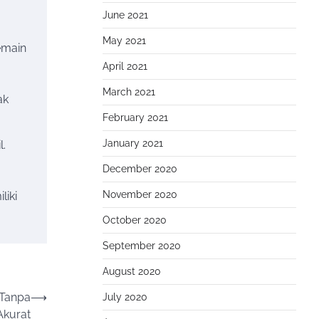
June 2021
May 2021
emain
April 2021
March 2021
ak
February 2021
January 2021
l.
December 2020
November 2020
liki
October 2020
September 2020
August 2020
 Tanpa
⟶
July 2020
Akurat