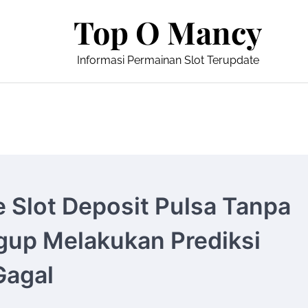
Top O Mancy
Informasi Permainan Slot Terupdate
e Slot Deposit Pulsa Tanpa
up Melakukan Prediksi
Gagal