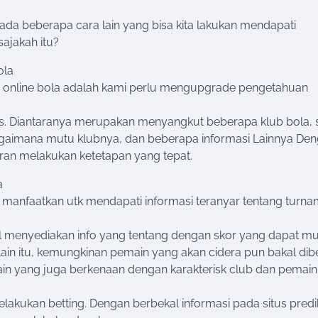
 ada beberapa cara lain yang bisa kita lakukan mendapati
ajakah itu?
ola
 online bola adalah kami perlu mengupgrade pengetahuan
as. Diantaranya merupakan menyangkut beberapa klub bola, 
agaimana mutu klubnya, dan beberapa informasi Lainnya De
aran melakukan ketetapan yang tepat.
a
i manfaatkan utk mendapati informasi teranyar tentang turn
al menyediakan info yang tentang dengan skor yang dapat m
lain itu, kemungkinan pemain yang akan cidera pun bakal dib
 lain yang juga berkenaan dengan karakterisk club dan pemain
melakukan betting. Dengan berbekal informasi pada situs predi