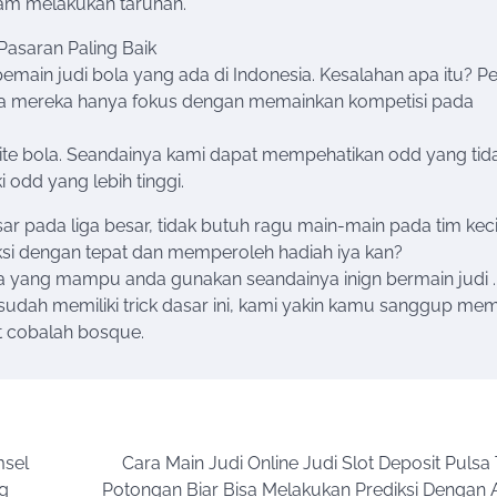
am melakukan taruhan.
asaran Paling Baik
pemain judi bola yang ada di Indonesia. Kesalahan apa itu? P
nya mereka hanya fokus dengan memainkan kompetisi pada
ite bola. Seandainya kami dapat mempehatikan odd yang tid
 odd yang lebih tinggi.
 pada liga besar, tidak butuh ragu main-main pada tim keci
ksi dengan tepat dan memperoleh hadiah iya kan?
la yang mampu anda gunakan seandainya inign bermain judi .
dah memiliki trick dasar ini, kami yakin kamu sanggup memi
 cobalah bosque.
msel
Cara Main Judi Online Judi Slot Deposit Pulsa
ng
Potongan Biar Bisa Melakukan Prediksi Dengan 