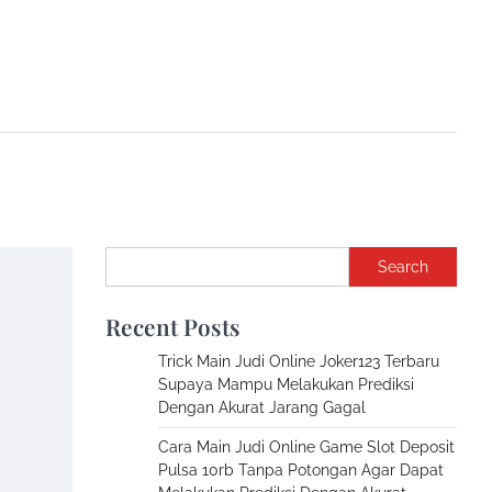
Search
Recent Posts
Trick Main Judi Online Joker123 Terbaru
Supaya Mampu Melakukan Prediksi
Dengan Akurat Jarang Gagal
Cara Main Judi Online Game Slot Deposit
Pulsa 10rb Tanpa Potongan Agar Dapat