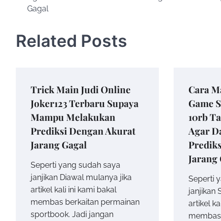
navigation
Gagal
Related Posts
Trick Main Judi Online
Cara Ma
Joker123 Terbaru Supaya
Game Sl
Mampu Melakukan
10rb T
Prediksi Dengan Akurat
Agar D
Jarang Gagal
Predik
Jarang
Seperti yang sudah saya
janjikan Diawal mulanya jika
Seperti 
artikel kali ini kami bakal
janjikan
membas berkaitan permainan
artikel ka
sportbook. Jadi jangan
membas 