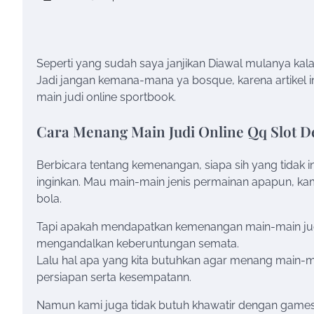
Seperti yang sudah saya janjikan Diawal mulanya kal
Jadi jangan kemana-mana ya bosque, karena artikel i
main judi online sportbook.
Cara Menang Main Judi Online Qq Slot De
Berbicara tentang kemenangan, siapa sih yang tidak 
inginkan. Mau main-main jenis permainan apapun, k
bola.
Tapi apakah mendapatkan kemenangan main-main judi 
mengandalkan keberuntungan semata.
Lalu hal apa yang kita butuhkan agar menang main-
persiapan serta kesempatann.
Namun kami juga tidak butuh khawatir dengan games ini