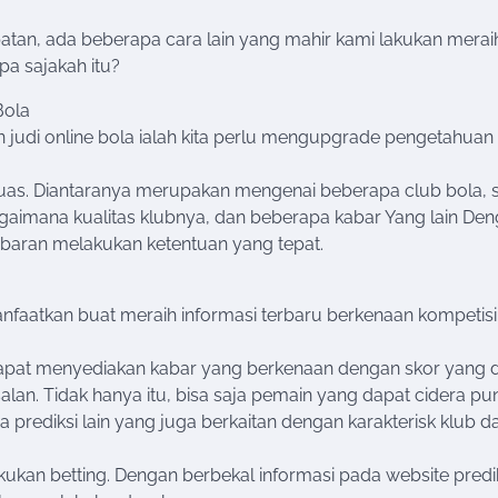
patan, ada beberapa cara lain yang mahir kami lakukan merai
pa sajakah itu?
Bola
judi online bola ialah kita perlu mengupgrade pengetahuan
luas. Diantaranya merupakan mengenai beberapa club bola, 
gaimana kualitas klubnya, dan beberapa kabar Yang lain De
baran melakukan ketentuan yang tepat.
anfaatkan buat meraih informasi terbaru berkenaan kompetisi
dapat menyediakan kabar yang berkenaan dengan skor yang 
lan. Tidak hanya itu, bisa saja pemain yang dapat cidera pu
 prediksi lain yang juga berkaitan dengan karakterisk klub d
lakukan betting. Dengan berbekal informasi pada website predi