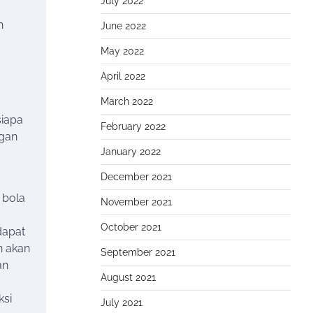
July 2022
h
June 2022
May 2022
April 2022
March 2022
siapa
February 2022
ngan
January 2022
December 2021
 bola
November 2021
October 2021
dapat
n akan
September 2021
an
August 2021
ksi
July 2021