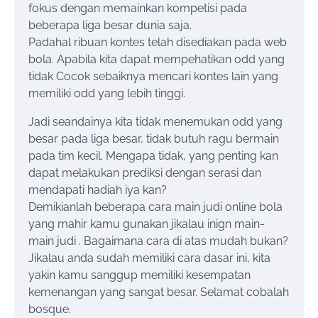
fokus dengan memainkan kompetisi pada
beberapa liga besar dunia saja.
Padahal ribuan kontes telah disediakan pada web
bola. Apabila kita dapat mempehatikan odd yang
tidak Cocok sebaiknya mencari kontes lain yang
memiliki odd yang lebih tinggi.
Jadi seandainya kita tidak menemukan odd yang
besar pada liga besar, tidak butuh ragu bermain
pada tim kecil. Mengapa tidak, yang penting kan
dapat melakukan prediksi dengan serasi dan
mendapati hadiah iya kan?
Demikianlah beberapa cara main judi online bola
yang mahir kamu gunakan jikalau inign main-
main judi . Bagaimana cara di atas mudah bukan?
Jikalau anda sudah memiliki cara dasar ini, kita
yakin kamu sanggup memiliki kesempatan
kemenangan yang sangat besar. Selamat cobalah
bosque.