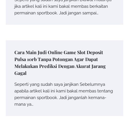
jika artikel kali ini kami bakal membas berkaitan
permainan sportbook. Jadi jangan sampai…
Cara Main Judi Online Game Slot Deposit
Pulsa 10rb Tanpa Potongan Agar Dapat
Melakukan Prediksi Dengan Akurat Jarang
Gagal
Seperti yang sudah saya janjikan Sebelumnya
apabila artikel kali ini kami bakal membas tentang
permainan sportbook. Jadi janganlah kemana-
mana ya…