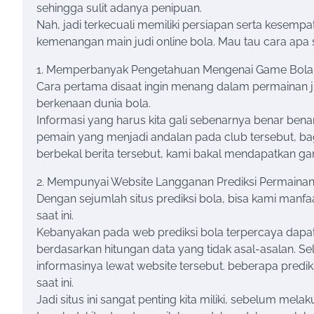
sehingga sulit adanya penipuan.
Nah, jadi terkecuali memiliki persiapan serta kesempa
kemenangan main judi online bola. Mau tau cara apa s
1. Memperbanyak Pengetahuan Mengenai Game Bola
Cara pertama disaat ingin menang dalam permainan j
berkenaan dunia bola.
Informasi yang harus kita gali sebenarnya benar benar
pemain yang menjadi andalan pada club tersebut, ba
berbekal berita tersebut, kami bakal mendapatkan g
2. Mempunyai Website Langganan Prediksi Permainan
Dengan sejumlah situs prediksi bola, bisa kami manfa
saat ini.
Kebanyakan pada web prediksi bola terpercaya dapa
berdasarkan hitungan data yang tidak asal-asalan. Se
informasinya lewat website tersebut. beberapa predik
saat ini.
Jadi situs ini sangat penting kita miliki, sebelum mel