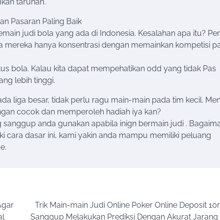
kan taruhan.
n Pasaran Paling Baik
emain judi bola yang ada di Indonesia. Kesalahan apa itu? P
nya mereka hanya konsentrasi dengan memainkan kompetisi p
tus bola. Kalau kita dapat mempehatikan odd yang tidak Pas
ng lebih tinggi.
da liga besar, tidak perlu ragu main-main pada tim kecil. M
dengan cocok dan memperoleh hadiah iya kan?
g sanggup anda gunakan apabila inign bermain judi . Bagaim
i cara dasar ini, kami yakin anda mampu memiliki peluang
e.
Agar
Trik Main-main Judi Online Poker Online Deposit 10r
al
Sanggup Melakukan Prediksi Dengan Akurat Jarang