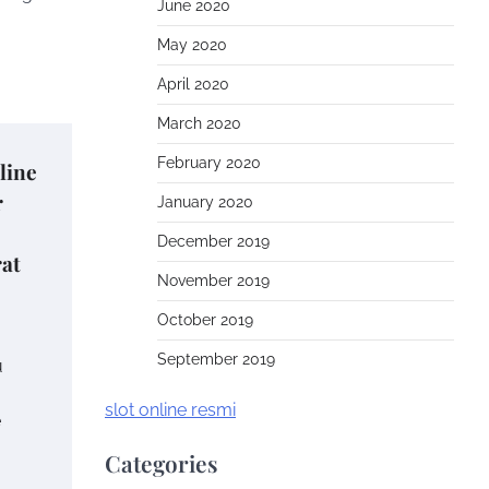
June 2020
May 2020
April 2020
March 2020
February 2020
line
r
January 2020
December 2019
at
November 2019
October 2019
September 2019
u
slot online resmi
e
Categories