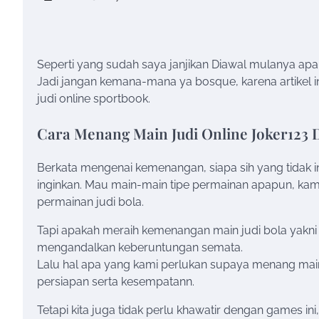
Seperti yang sudah saya janjikan Diawal mulanya apabi
Jadi jangan kemana-mana ya bosque, karena artikel 
judi online sportbook.
Cara Menang Main Judi Online Joker123 
Berkata mengenai kemenangan, siapa sih yang tidak i
inginkan. Mau main-main tipe permainan apapun, ka
permainan judi bola.
Tapi apakah meraih kemenangan main judi bola yakni
mengandalkan keberuntungan semata.
Lalu hal apa yang kami perlukan supaya menang ma
persiapan serta kesempatann.
Tetapi kita juga tidak perlu khawatir dengan games ini