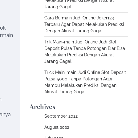
Melakukan Prediksi Dengan Akurat
Jarang Gagal
Cara Bermain Judi Online Joker123
Terbaru Agar Dapat Melakukan Prediksi
ok.
Dengan Akurat Jarang Gagal
ermain
Trik Main-main Judi Online Judi Slot
Deposit Pulsa Tanpa Potongan Biar Bisa
Melakukan Prediksi Dengan Akurat
Jarang Gagal
Trick Main-main Judi Online Slot Deposit
Pulsa 5000 Tanpa Potongan Agar
Mampu Melakukan Prediksi Dengan
Akurat Jarang Gagal
a
Archives
manya
September 2022
August 2022
s