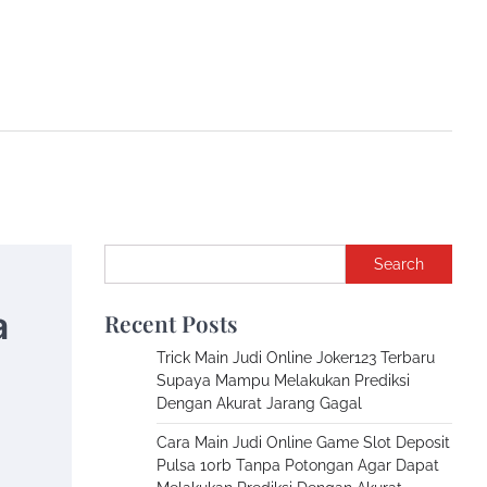
Search
a
Recent Posts
Trick Main Judi Online Joker123 Terbaru
Supaya Mampu Melakukan Prediksi
Dengan Akurat Jarang Gagal
Cara Main Judi Online Game Slot Deposit
Pulsa 10rb Tanpa Potongan Agar Dapat