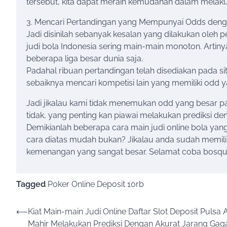
tersebut, kita dapat meraih kemudahan dalam melaku
3. Mencari Pertandingan yang Mempunyai Odds denga
Jadi disinilah sebanyak kesalan yang dilakukan oleh p
judi bola Indonesia sering main-main monoton. Arti
beberapa liga besar dunia saja.
Padahal ribuan pertandingan telah disediakan pada si
sebaiknya mencari kompetisi lain yang memiliki odd ya
Jadi jikalau kami tidak menemukan odd yang besar pa
tidak, yang penting kan piawai melakukan prediksi 
Demikianlah beberapa cara main judi online bola yan
cara diatas mudah bukan? Jikalau anda sudah memilik
kemenangan yang sangat besar. Selamat coba bosqu
Tagged
Poker Online Deposit 10rb
Post
⟵
Kiat Main-main Judi Online Daftar Slot Deposit Pulsa 
Mahir Melakukan Prediksi Dengan Akurat Jarang Gag