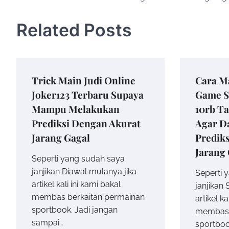
navigation
Related Posts
Trick Main Judi Online
Cara Ma
Joker123 Terbaru Supaya
Game Sl
Mampu Melakukan
10rb T
Prediksi Dengan Akurat
Agar D
Jarang Gagal
Predik
Jarang
Seperti yang sudah saya
janjikan Diawal mulanya jika
Seperti 
artikel kali ini kami bakal
janjikan
membas berkaitan permainan
artikel ka
sportbook. Jadi jangan
membas 
sampai…
sportboo