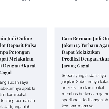
in Judi Online
Cara Bermain Judi On
ot Deposit Pulsa
Joker123 Terbaru Aga
anpa Potongan
Dapat Melakukan
apat Melakukan
Prediksi Dengan Akur
si Dengan Akurat
Jarang Gagal
 Gagal
Seperti yang sudah saya
janjikan Sebelumnya kala
yang sudah saya
artikel kali ini kami bakal
 Sebelumnya apabila
membas berkenaan gam
li ini kami bakal
sportbook. Jadi janganlah
tentang permainan
kemana-mana ya…
k. Jadi janganlah