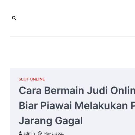
Skip
to
content
SLOT ONLINE
Cara Bermain Judi Onli
Biar Piawai Melakukan 
Jarang Gagal
admin
May 1, 2021