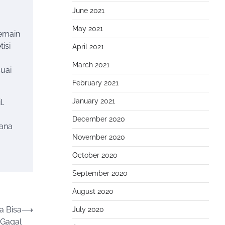
June 2021
May 2021
Pemain
isi
April 2021
March 2021
suai
February 2021
January 2021
l.
December 2020
mana
November 2020
October 2020
September 2020
August 2020
a Bisa
⟶
July 2020
 Gagal