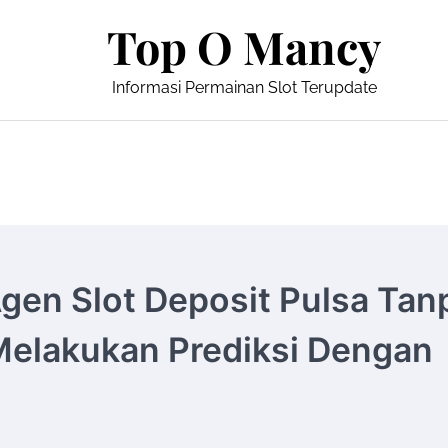
Top O Mancy
Informasi Permainan Slot Terupdate
Agen Slot Deposit Pulsa Tan
elakukan Prediksi Dengan