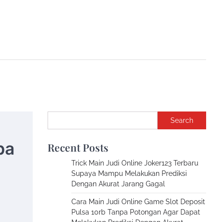
Search
pa
Recent Posts
Trick Main Judi Online Joker123 Terbaru
Supaya Mampu Melakukan Prediksi
Dengan Akurat Jarang Gagal
Cara Main Judi Online Game Slot Deposit
Pulsa 10rb Tanpa Potongan Agar Dapat