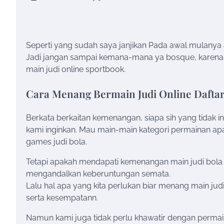
Seperti yang sudah saya janjikan Pada awal mulanya a
Jadi jangan sampai kemana-mana ya bosque, karena ar
main judi online sportbook.
Cara Menang Bermain Judi Online Daftar 
Berkata berkaitan kemenangan, siapa sih yang tidak
kami inginkan. Mau main-main kategori permainan a
games judi bola.
Tetapi apakah mendapati kemenangan main judi bola 
mengandalkan keberuntungan semata.
Lalu hal apa yang kita perlukan biar menang main j
serta kesempatann.
Namun kami juga tidak perlu khawatir dengan permainan