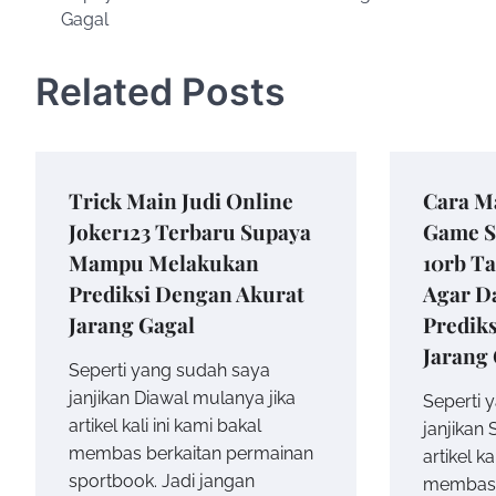
navigation
Gagal
Related Posts
Trick Main Judi Online
Cara Ma
Joker123 Terbaru Supaya
Game Sl
Mampu Melakukan
10rb T
Prediksi Dengan Akurat
Agar D
Jarang Gagal
Predik
Jarang
Seperti yang sudah saya
janjikan Diawal mulanya jika
Seperti 
artikel kali ini kami bakal
janjikan
membas berkaitan permainan
artikel ka
sportbook. Jadi jangan
membas 