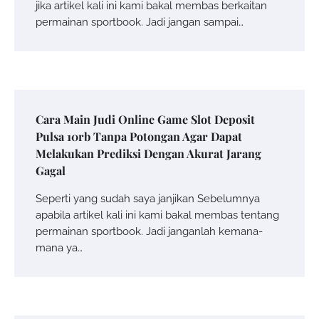
jika artikel kali ini kami bakal membas berkaitan
permainan sportbook. Jadi jangan sampai…
Cara Main Judi Online Game Slot Deposit
Pulsa 10rb Tanpa Potongan Agar Dapat
Melakukan Prediksi Dengan Akurat Jarang
Gagal
Seperti yang sudah saya janjikan Sebelumnya
apabila artikel kali ini kami bakal membas tentang
permainan sportbook. Jadi janganlah kemana-
mana ya…