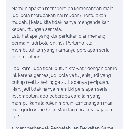
Namun apakah memperoleh kemenangan main
judi bola merupakan hal mudah? Tentu akan
mudah, jikalau kita tidak hanya mengandalkan
keberuntungan semata.
Lalu hal apa yang kita perlukan biar menang
bermain judi bola online? Pertama kita
membutuhkan yang namanya persiapan serta
kesempatann.
Tapi kami juga tidak butuh khawatir dengan game
ini, karena games judi bola yaitu jenis judi yang
cukup realitis sehingga sulit adanya penipuan.
Nah, jadi tidak hanya memiliki persiapan serta
kesempatan, ada beberapa cara lain yang
mampu kami lakukan meraih kemenangan main-
main judi online bola. Mau tau cara apa sajakah
itu?
1. Memperbanyak Pengetahuan Berkaitan Game