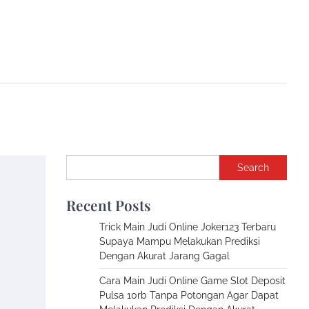
Search
Recent Posts
Trick Main Judi Online Joker123 Terbaru
Supaya Mampu Melakukan Prediksi
Dengan Akurat Jarang Gagal
Cara Main Judi Online Game Slot Deposit
Pulsa 10rb Tanpa Potongan Agar Dapat