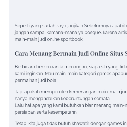
Seperti yang sudah saya janjikan Sebelumnya apabila
jangan sampai kemana-mana ya bosque, karena artik
main-main judi online sportbook.
Cara Menang Bermain Judi Online Situs 
Berbicara berkenaan kemenangan, siapa sih yang tid
kami inginkan. Mau main-main kategori games apapu
permainan judi bola.
Tapi apakah memperoleh kemenangan main-main judi 
hanya mengandalkan keberuntungan semata.
Lalu hal apa yang kami butuhkan biar menang main-
persiapan serta kesempatann.
Tetapi kita juga tidak butuh khawatir dengan games in