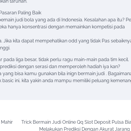
kan taruhan.
asaran Paling Baik
pemain judi bola yang ada di Indonesia. Kesalahan apa itu? P
ereka hanya konsentrasi dengan memainkan kompetisi pada
a. Jika kita dapat mempehatikan odd yang tidak Pas sebaikny
nggi.
pada liga besar, tidak perlu ragu main-main pada tim kecil.
rediksi dengan serasi dan memperoleh hadiah iya kan?
a yang bisa kamu gunakan bila inign bermain judi . Bagaiman
k basic ini, kita yakin anda mampu memiliki peluang kemena
 Mahir
Trick Bermain Judi Online Qq Slot Deposit Pulsa Bia
Melakukan Prediksi Dengan Akurat Jarang