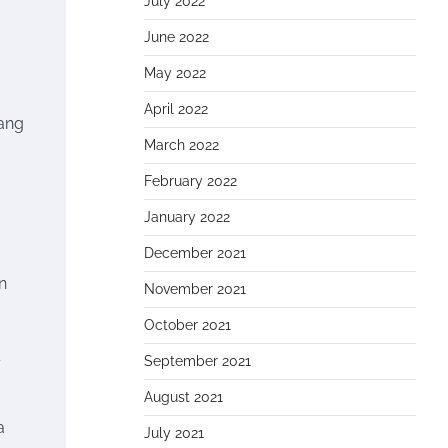
July 2022
June 2022
May 2022
April 2022
ang
March 2022
February 2022
January 2022
December 2021
n
November 2021
October 2021
September 2021
August 2021
a
July 2021