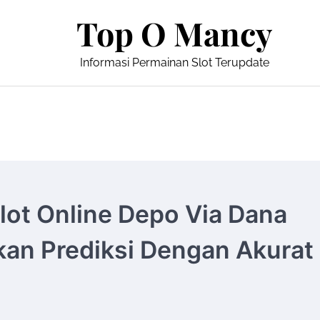
Top O Mancy
Informasi Permainan Slot Terupdate
lot Online Depo Via Dana
n Prediksi Dengan Akurat