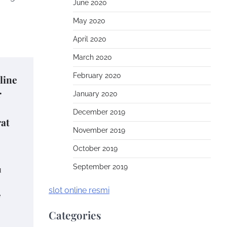
June 2020
May 2020
April 2020
March 2020
February 2020
line
r
January 2020
December 2019
at
November 2019
October 2019
September 2019
u
slot online resmi
e
Categories