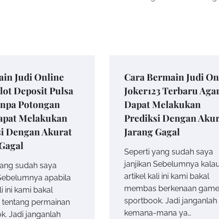
in Judi Online
Cara Bermain Judi On
ot Deposit Pulsa
Joker123 Terbaru Aga
anpa Potongan
Dapat Melakukan
apat Melakukan
Prediksi Dengan Akur
si Dengan Akurat
Jarang Gagal
 Gagal
Seperti yang sudah saya
janjikan Sebelumnya kala
yang sudah saya
artikel kali ini kami bakal
 Sebelumnya apabila
membas berkenaan gam
li ini kami bakal
sportbook. Jadi janganlah
tentang permainan
kemana-mana ya…
k. Jadi janganlah