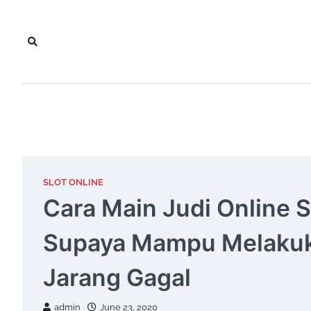
Skip
to
content
SLOT ONLINE
Cara Main Judi Online S
Supaya Mampu Melakuka
Jarang Gagal
admin
June 23, 2020