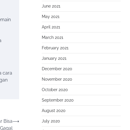
June 2021
May 2021
emain
April 2021
March 2021
a
February 2021
January 2021
December 2020
a cara
November 2020
ngan
October 2020
September 2020
August 2020
r Bisa
⟶
July 2020
 Gagal