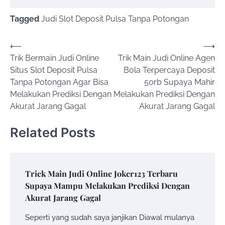
Tagged
Judi Slot Deposit Pulsa Tanpa Potongan
Post
⟵
⟶
Trik Bermain Judi Online
Trik Main Judi Online Agen
navigation
Situs Slot Deposit Pulsa
Bola Terpercaya Deposit
Tanpa Potongan Agar Bisa
50rb Supaya Mahir
Melakukan Prediksi Dengan
Melakukan Prediksi Dengan
Akurat Jarang Gagal
Akurat Jarang Gagal
Related Posts
Trick Main Judi Online Joker123 Terbaru
Supaya Mampu Melakukan Prediksi Dengan
Akurat Jarang Gagal
Seperti yang sudah saya janjikan Diawal mulanya