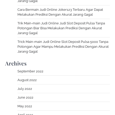
Jarang Gagal
Cara Bermain Judi Online Joker123 Terbaru Agar Dapat
Melakukan Prediksi Dengan Akurat Jarang Gagal
Trik Main-main Judi Online Judi Slot Deposit Pulsa Tanpa
Potongan Biar Bisa Melakukan Prediksi Dengan Akurat
Jarang Gagal
Trick Main-main Judi Online Slot Deposit Pulsa 5000 Tanpa
Potongan Agar Mampu Melakukan Prediksi Dengan Akurat
Jarang Gagal
Archives
September 2022
August 2022
July 2022
June 2022
May 2022
April 2022