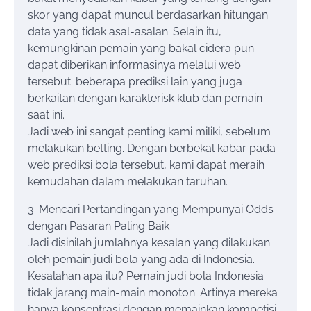
skor yang dapat muncul berdasarkan hitungan
data yang tidak asal-asalan. Selain itu,
kemungkinan pemain yang bakal cidera pun
dapat diberikan informasinya melalui web
tersebut. beberapa prediksi lain yang juga
berkaitan dengan karakterisk klub dan pemain
saat ini.
Jadi web ini sangat penting kami miliki, sebelum
melakukan betting. Dengan berbekal kabar pada
web prediksi bola tersebut, kami dapat meraih
kemudahan dalam melakukan taruhan.
3. Mencari Pertandingan yang Mempunyai Odds
dengan Pasaran Paling Baik
Jadi disinilah jumlahnya kesalan yang dilakukan
oleh pemain judi bola yang ada di Indonesia.
Kesalahan apa itu? Pemain judi bola Indonesia
tidak jarang main-main monoton. Artinya mereka
hanya konsentrasi dengan memainkan kompetisi