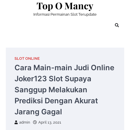
Top O Mancy
Skip
to
Informasi Permainan Slot Terupdate
content
SLOT ONLINE
Cara Main-main Judi Online
Joker123 Slot Supaya
Sanggup Melakukan
Prediksi Dengan Akurat
Jarang Gagal
admin
April 13, 2021