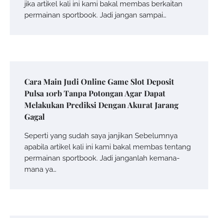
jika artikel kali ini kami bakal membas berkaitan
permainan sportbook. Jadi jangan sampai…
Cara Main Judi Online Game Slot Deposit
Pulsa 10rb Tanpa Potongan Agar Dapat
Melakukan Prediksi Dengan Akurat Jarang
Gagal
Seperti yang sudah saya janjikan Sebelumnya
apabila artikel kali ini kami bakal membas tentang
permainan sportbook. Jadi janganlah kemana-
mana ya…