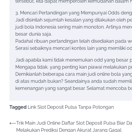
tersebut, kita dapat memperoleh kemudahan dalam 
3. Mencari Pertandingan yang Mempunyai Odds denga
Jadi disinilah sejumlah kesalan yang dilakukan oleh p
judi bola Indonesia sering main monoton. Artinya m
besar dunia saja.
Padahal ribuan pertandingan telah disediakan pada 
Serasi sebaiknya mencari kontes lain yang memiliki odd
Jadi apabila kami tidak menemukan odd yang besar pad
Mengapa tidak, yang penting kan piawai melakukan pr
Demikianlah beberapa cara main judi online bola yan
di atas mudah bukan? Seandainya anda sudah memiliki 
kemenangan yang sangat besar. Selamat mencoba b
Tagged
Link Slot Deposit Pulsa Tanpa Potongan
Post
⟵
Trik Main Judi Online Daftar Slot Deposit Pulsa Biar D
Melakukan Prediksi Dengan Akurat Jarang Gagal