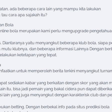
patan, ada beberapa cara lain yang mampu kita lakukan
tau cara apa sajakah itu?
an Bola
online bola merupakan kami perlu mengupgrade pengetahua
as. Diantaranya yaitu menyangkut beberapa klub bola, siapa 
a mutu klubnya, dan beberapa informasi Lainnya Dengan ber
lakukan ketetapan yang tepat.
a
nfaatkan untuk memperoleh berita terkini menyangkut turn
apat sediakan kabar yang berkaitan dengan skor yang akan 
ain itu, bisa jadi pemain yang bakal cidera pun dapat diberik
ksi lain yang juga menyangkut dengan karakterisk club dan p
akukan betting. Dengan berbekal info pada situs prediksi bola