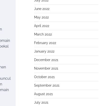
July 2022
June 2022
May 2022
April 2022
n
March 2022
pemain
February 2022
bekal
January 2022
December 2021
amen
November 2021
October 2021
muncul
an
September 2021
emain
August 2021
July 2021