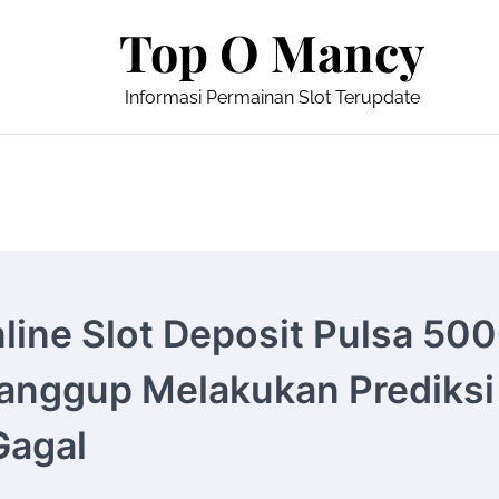
Top O Mancy
Informasi Permainan Slot Terupdate
line Slot Deposit Pulsa 50
anggup Melakukan Prediksi
Gagal