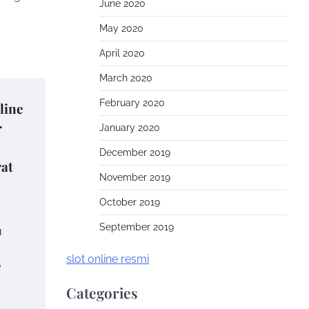
June 2020
May 2020
April 2020
March 2020
February 2020
line
r
January 2020
December 2019
at
November 2019
October 2019
September 2019
u
slot online resmi
e
Categories