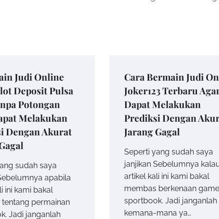
in Judi Online
Cara Bermain Judi On
ot Deposit Pulsa
Joker123 Terbaru Aga
anpa Potongan
Dapat Melakukan
apat Melakukan
Prediksi Dengan Akur
si Dengan Akurat
Jarang Gagal
 Gagal
Seperti yang sudah saya
janjikan Sebelumnya kala
yang sudah saya
artikel kali ini kami bakal
 Sebelumnya apabila
membas berkenaan gam
li ini kami bakal
sportbook. Jadi janganlah
tentang permainan
kemana-mana ya…
k. Jadi janganlah