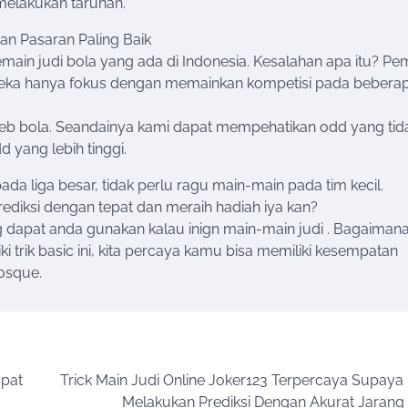
melakukan taruhan.
n Pasaran Paling Baik
emain judi bola yang ada di Indonesia. Kesalahan apa itu? Pe
ereka hanya fokus dengan memainkan kompetisi pada beberap
web bola. Seandainya kami dapat mempehatikan odd yang tid
 yang lebih tinggi.
a liga besar, tidak perlu ragu main-main pada tim kecil.
ediksi dengan tepat dan meraih hadiah iya kan?
g dapat anda gunakan kalau inign main-main judi . Bagaiman
trik basic ini, kita percaya kamu bisa memiliki kesempatan
osque.
apat
Trick Main Judi Online Joker123 Terpercaya Supaya
Melakukan Prediksi Dengan Akurat Jarang