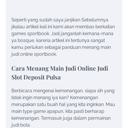
Seperti yang sudah saya janjikan Sebelumnya
jikalau artikel kali ini kami akan membas berkaitan
games sportbook. Jadi janganlah kemana-mana
ya bosque, karena artikel ini tentunya sangat
kamu perlukan sebagai panduan menang main
judi online sportbook.
Cara Menang Main Judi Online Judi
Slot Deposit Pulsa
Berbicara mengenai kemenangan, siapa sih yang
tidak ingin menang iya kan? Kemenangan
merupakan satu buah hal yang kita inginkan. Mau
main type game apapun, kita pasti berharap
kemenangan. Termasuk juga dalam permainan
judi bola.