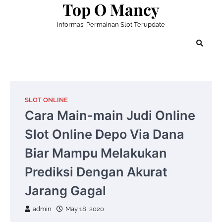
Top O Mancy
Skip
to
Informasi Permainan Slot Terupdate
content
SLOT ONLINE
Cara Main-main Judi Online
Slot Online Depo Via Dana
Biar Mampu Melakukan
Prediksi Dengan Akurat
Jarang Gagal
admin
May 18, 2020