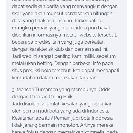
dapat sediakan berita yang menyangkut dengan
skor yang akan muncul berdasarkan hitungan
data yang tidak asal-asalan. Terkecuali itu,
mungkin pemain yang akan cidera pun bakal
diberikan informasinya melalui website tersebut.
beberapa prediksi lain yang juga berkaitan
dengan karakterisk klub dan pemain saat ini.
Jadi web ini sangat penting kami miliki, sebelum
melakukan betting. Dengan berbekal info pada
situs prediksi bola tersebut, kita dapat mendapati
kemudahan dalam melakukan taruhan.
3. Mencari Turnamen yang Mempunyai Odds
dengan Pasaran Paling Baik
Jadi disinilah sejumlah kesalan yang dilakukan
oleh pemain judi bola yang ada di Indonesia.
Kesalahan apa itu? Pemain judi bola Indonesia
tidak jarang bermain monoton. Artinya mereka
hanya fokus dengan memainkan kompetisi pada