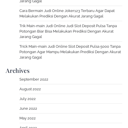
Jarang Gagal
Cara Bermain Judi Online Joker123 Terbaru Agar Dapat
Melakukan Prediksi Dengan Akurat Jarang Gagal
Trik Main-main Judi Online Judi Slot Deposit Pulsa Tanpa
Potongan Biar Bisa Melakukan Prediksi Dengan Akurat
Jarang Gagal
Trick Main-main Judi Online Slot Deposit Pulsa 5000 Tanpa
Potongan Agar Mampu Melakukan Prediksi Dengan Akurat
Jarang Gagal
Archives
September 2022
August 2022
July 2022
June 2022
May 2022
April 2022