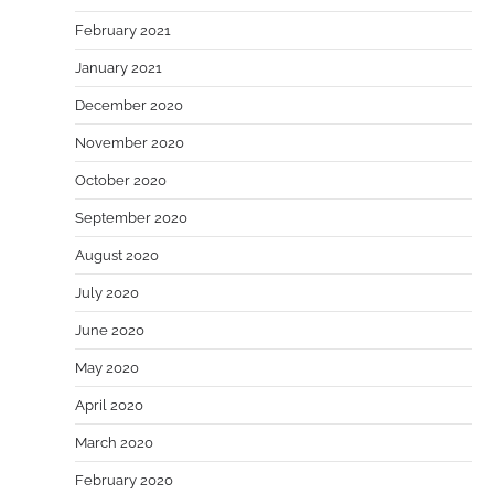
February 2021
January 2021
December 2020
November 2020
October 2020
September 2020
August 2020
July 2020
June 2020
May 2020
April 2020
March 2020
February 2020