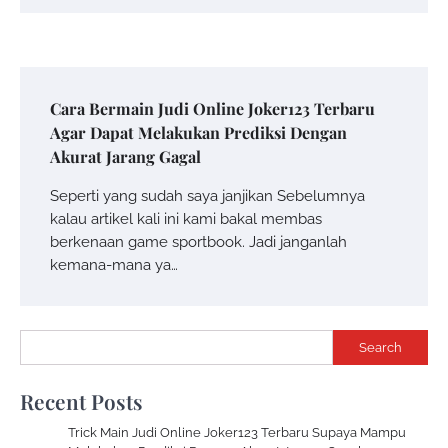
Cara Bermain Judi Online Joker123 Terbaru
Agar Dapat Melakukan Prediksi Dengan
Akurat Jarang Gagal
Seperti yang sudah saya janjikan Sebelumnya
kalau artikel kali ini kami bakal membas
berkenaan game sportbook. Jadi janganlah
kemana-mana ya…
Search
Recent Posts
Trick Main Judi Online Joker123 Terbaru Supaya Mampu