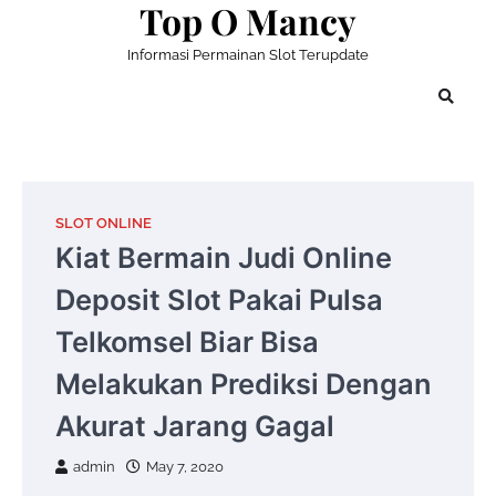
Top O Mancy
Skip
to
Informasi Permainan Slot Terupdate
content
SLOT ONLINE
Kiat Bermain Judi Online
Deposit Slot Pakai Pulsa
Telkomsel Biar Bisa
Melakukan Prediksi Dengan
Akurat Jarang Gagal
admin
May 7, 2020