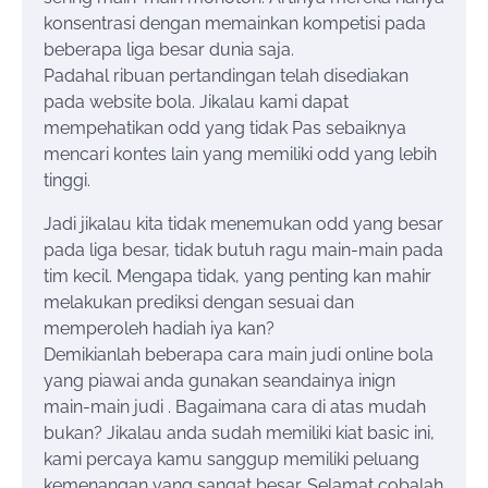
konsentrasi dengan memainkan kompetisi pada
beberapa liga besar dunia saja.
Padahal ribuan pertandingan telah disediakan
pada website bola. Jikalau kami dapat
mempehatikan odd yang tidak Pas sebaiknya
mencari kontes lain yang memiliki odd yang lebih
tinggi.
Jadi jikalau kita tidak menemukan odd yang besar
pada liga besar, tidak butuh ragu main-main pada
tim kecil. Mengapa tidak, yang penting kan mahir
melakukan prediksi dengan sesuai dan
memperoleh hadiah iya kan?
Demikianlah beberapa cara main judi online bola
yang piawai anda gunakan seandainya inign
main-main judi . Bagaimana cara di atas mudah
bukan? Jikalau anda sudah memiliki kiat basic ini,
kami percaya kamu sanggup memiliki peluang
kemenangan yang sangat besar. Selamat cobalah