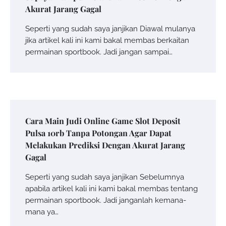
Akurat Jarang Gagal
Seperti yang sudah saya janjikan Diawal mulanya
jika artikel kali ini kami bakal membas berkaitan
permainan sportbook. Jadi jangan sampai…
Cara Main Judi Online Game Slot Deposit
Pulsa 10rb Tanpa Potongan Agar Dapat
Melakukan Prediksi Dengan Akurat Jarang
Gagal
Seperti yang sudah saya janjikan Sebelumnya
apabila artikel kali ini kami bakal membas tentang
permainan sportbook. Jadi janganlah kemana-
mana ya…