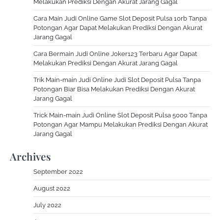
Melakukan Prediksi Dengan Akurat Jarang Gagal
Cara Main Judi Online Game Slot Deposit Pulsa 10rb Tanpa
Potongan Agar Dapat Melakukan Prediksi Dengan Akurat
Jarang Gagal
Cara Bermain Judi Online Joker123 Terbaru Agar Dapat
Melakukan Prediksi Dengan Akurat Jarang Gagal
Trik Main-main Judi Online Judi Slot Deposit Pulsa Tanpa
Potongan Biar Bisa Melakukan Prediksi Dengan Akurat
Jarang Gagal
Trick Main-main Judi Online Slot Deposit Pulsa 5000 Tanpa
Potongan Agar Mampu Melakukan Prediksi Dengan Akurat
Jarang Gagal
Archives
September 2022
August 2022
July 2022