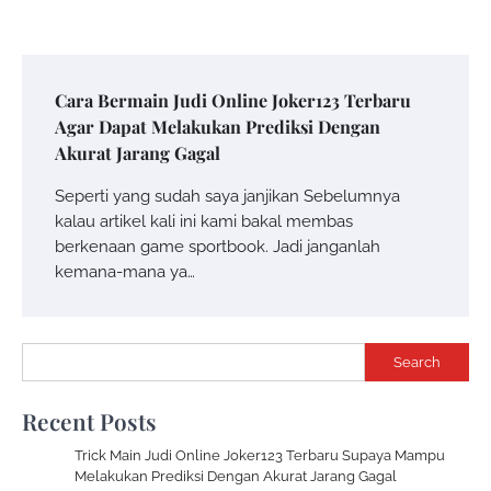
Cara Bermain Judi Online Joker123 Terbaru
Agar Dapat Melakukan Prediksi Dengan
Akurat Jarang Gagal
Seperti yang sudah saya janjikan Sebelumnya
kalau artikel kali ini kami bakal membas
berkenaan game sportbook. Jadi janganlah
kemana-mana ya…
Search
Recent Posts
Trick Main Judi Online Joker123 Terbaru Supaya Mampu
Melakukan Prediksi Dengan Akurat Jarang Gagal