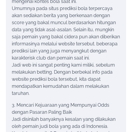
mengenai kontes bola saat ini.
Umumnya pada situs prediksi bola terpercaya
akan sediakan berita yang berkenaan dengan
score yang bakal muncul berdasarkan hitungan
data yang tidak asal-asalan. Selain itu, mungkin
saja pemain yang bakal cidera pun akan diberikan
informasinya melalui website tersebut. beberapa
prediksi lain yang juga menyangkut dengan
karakterisk club dan pemain saat ini.
Jadi web ini sangat penting kami miliki, sebelum
melakukan betting. Dengan berbekal info pada
website prediksi bola tersebut, kita dapat
mendapatkan kemudahan dalam melakukan
taruhan.
3. Mencari Kejuaraan yang Mempunyai Odds
dengan Pasaran Paling Baik
Jadi disinilah banyaknya kesalan yang dilakukan
oleh pemain judi bola yang ada di Indonesia.