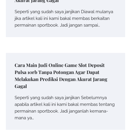
Akurat Jarang Gagal
Seperti yang sudah saya janjikan Diawal mulanya
jika artikel kali ini kami bakal membas berkaitan
permainan sportbook. Jadi jangan sampai…
Cara Main Judi Online Game Slot Deposit
Pulsa 10rb Tanpa Potongan Agar Dapat
Melakukan Prediksi Dengan Akurat Jarang
Gagal
Seperti yang sudah saya janjikan Sebelumnya
apabila artikel kali ini kami bakal membas tentang
permainan sportbook. Jadi janganlah kemana-
mana ya…