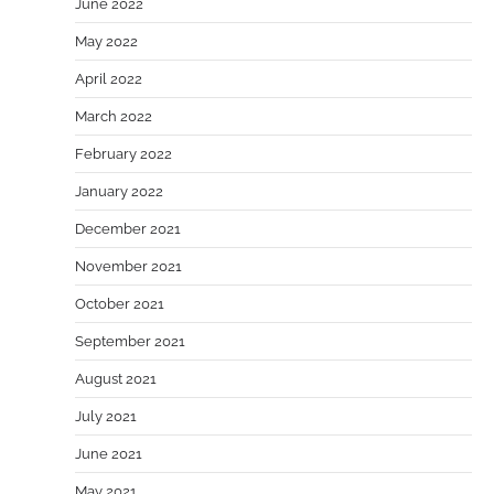
June 2022
May 2022
April 2022
March 2022
February 2022
January 2022
December 2021
November 2021
October 2021
September 2021
August 2021
July 2021
June 2021
May 2021