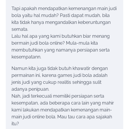
Tapi apakah mendapatkan kemenangan main judi
bola yaitu hal mudah? Pasti dapat mudah, bila
kita tidak hanya mengandalkan keberuntungan
semata.
Lalu hal apa yang kami butuhkan biar menang
bermain judi bola online? Mula-mula kita
membutuhkan yang namanya persiapan serta
kesempatann.
Namun kita juga tidak butuh khawatir dengan
permainan ini, karena games judi bola adalah
jenis judi yang cukup realitis sehingga sulit
adanya penipuan.
Nah, jadi terkecuali memiliki persiapan serta
kesempatan, ada beberapa cara lain yang mahir
kami lakukan mendapatkan kemenangan main-
main judi online bola. Mau tau cara apa sajakah
itu?