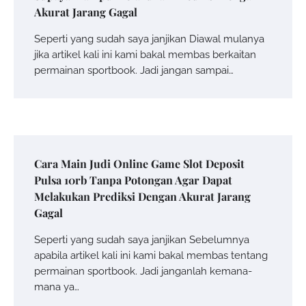
Akurat Jarang Gagal
Seperti yang sudah saya janjikan Diawal mulanya
jika artikel kali ini kami bakal membas berkaitan
permainan sportbook. Jadi jangan sampai…
Cara Main Judi Online Game Slot Deposit
Pulsa 10rb Tanpa Potongan Agar Dapat
Melakukan Prediksi Dengan Akurat Jarang
Gagal
Seperti yang sudah saya janjikan Sebelumnya
apabila artikel kali ini kami bakal membas tentang
permainan sportbook. Jadi janganlah kemana-
mana ya…