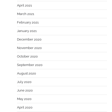
April 2021
March 2021
February 2021
January 2021
December 2020
November 2020
October 2020
September 2020
August 2020
July 2020
June 2020
May 2020
April 2020