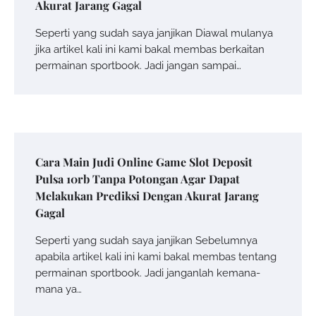
Akurat Jarang Gagal
Seperti yang sudah saya janjikan Diawal mulanya
jika artikel kali ini kami bakal membas berkaitan
permainan sportbook. Jadi jangan sampai…
Cara Main Judi Online Game Slot Deposit
Pulsa 10rb Tanpa Potongan Agar Dapat
Melakukan Prediksi Dengan Akurat Jarang
Gagal
Seperti yang sudah saya janjikan Sebelumnya
apabila artikel kali ini kami bakal membas tentang
permainan sportbook. Jadi janganlah kemana-
mana ya…