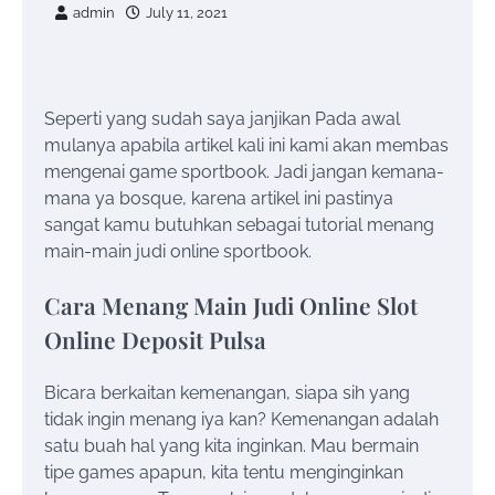
admin
July 11, 2021
Seperti yang sudah saya janjikan Pada awal
mulanya apabila artikel kali ini kami akan membas
mengenai game sportbook. Jadi jangan kemana-
mana ya bosque, karena artikel ini pastinya
sangat kamu butuhkan sebagai tutorial menang
main-main judi online sportbook.
Cara Menang Main Judi Online Slot
Online Deposit Pulsa
Bicara berkaitan kemenangan, siapa sih yang
tidak ingin menang iya kan? Kemenangan adalah
satu buah hal yang kita inginkan. Mau bermain
tipe games apapun, kita tentu menginginkan