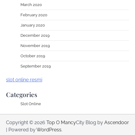
March 2020
February 2020
January 2020
December 2019
November 2019
October 2019
September 2019
slot online resmi
Categories
Slot Online
Copyright © 2026
Top O Mancy
City Blog by
Ascendoor
| Powered by
WordPress
.