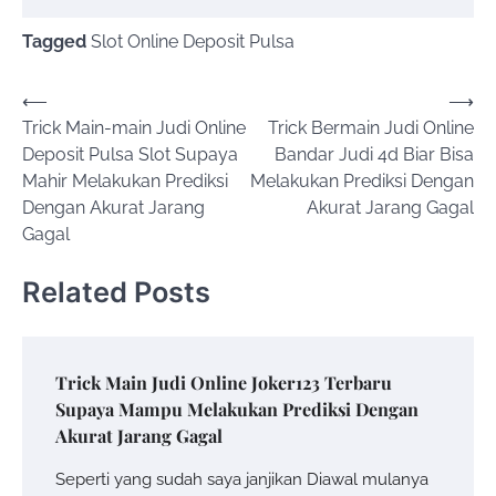
Tagged
Slot Online Deposit Pulsa
Post
⟵
⟶
Trick Main-main Judi Online
Trick Bermain Judi Online
navigation
Deposit Pulsa Slot Supaya
Bandar Judi 4d Biar Bisa
Mahir Melakukan Prediksi
Melakukan Prediksi Dengan
Dengan Akurat Jarang
Akurat Jarang Gagal
Gagal
Related Posts
Trick Main Judi Online Joker123 Terbaru
Supaya Mampu Melakukan Prediksi Dengan
Akurat Jarang Gagal
Seperti yang sudah saya janjikan Diawal mulanya