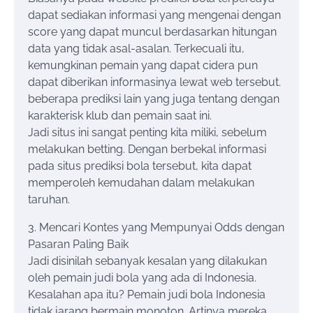
dapat sediakan informasi yang mengenai dengan
score yang dapat muncul berdasarkan hitungan
data yang tidak asal-asalan. Terkecuali itu,
kemungkinan pemain yang dapat cidera pun
dapat diberikan informasinya lewat web tersebut.
beberapa prediksi lain yang juga tentang dengan
karakterisk klub dan pemain saat ini.
Jadi situs ini sangat penting kita miliki, sebelum
melakukan betting. Dengan berbekal informasi
pada situs prediksi bola tersebut, kita dapat
memperoleh kemudahan dalam melakukan
taruhan.
3. Mencari Kontes yang Mempunyai Odds dengan
Pasaran Paling Baik
Jadi disinilah sebanyak kesalan yang dilakukan
oleh pemain judi bola yang ada di Indonesia.
Kesalahan apa itu? Pemain judi bola Indonesia
tidak jarang bermain monoton. Artinya mereka