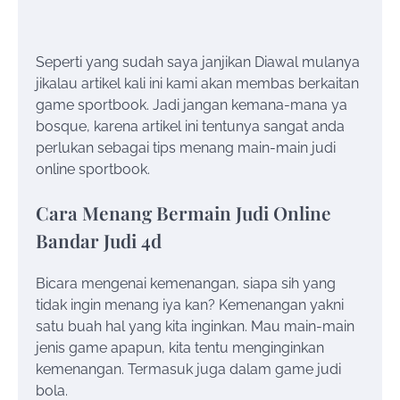
Seperti yang sudah saya janjikan Diawal mulanya
jikalau artikel kali ini kami akan membas berkaitan
game sportbook. Jadi jangan kemana-mana ya
bosque, karena artikel ini tentunya sangat anda
perlukan sebagai tips menang main-main judi
online sportbook.
Cara Menang Bermain Judi Online
Bandar Judi 4d
Bicara mengenai kemenangan, siapa sih yang
tidak ingin menang iya kan? Kemenangan yakni
satu buah hal yang kita inginkan. Mau main-main
jenis game apapun, kita tentu menginginkan
kemenangan. Termasuk juga dalam game judi
bola.