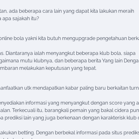
tan, ada beberapa cara lain yang dapat kita lakukan meraih
 apa sajakah itu?
nline bola yakni kita butuh mengupgrade pengetahuan berk
uas. Diantaranya ialah menyangkut beberapa klub bola, siapa
gaimana mutu klubnya, dan beberapa berita Yang lain Deng
gambaran melakukan keputusan yang tepat.
nfaatkan utk mendapatkan kabar paling baru berkaitan tu
menyediakan informasi yang menyangkut dengan score yang 
lan. Terkecuali itu, barangkali pemain yang bakal cidera pu
pa prediksi lain yang juga berkenaan dengan karakterisk klub
elakukan betting. Dengan berbekal informasi pada situs predik