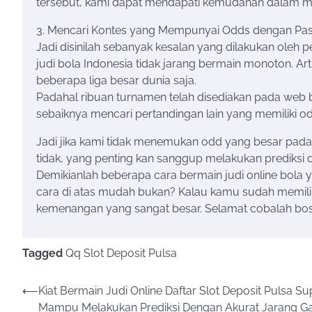
tersebut, kami dapat mendapati kemudahan dalam m
3. Mencari Kontes yang Mempunyai Odds dengan Pasa
Jadi disinilah sebanyak kesalan yang dilakukan oleh p
judi bola Indonesia tidak jarang bermain monoton. 
beberapa liga besar dunia saja.
Padahal ribuan turnamen telah disediakan pada web 
sebaiknya mencari pertandingan lain yang memiliki odd
Jadi jika kami tidak menemukan odd yang besar pada 
tidak, yang penting kan sanggup melakukan prediksi 
Demikianlah beberapa cara bermain judi online bola 
cara di atas mudah bukan? Kalau kamu sudah memiliki
kemenangan yang sangat besar. Selamat cobalah bo
Tagged
Qq Slot Deposit Pulsa
Post
⟵
Kiat Bermain Judi Online Daftar Slot Deposit Pulsa S
Mampu Melakukan Prediksi Dengan Akurat Jarang G