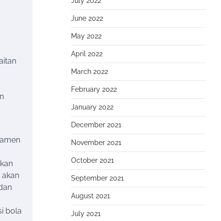
July 2022
June 2022
May 2022
April 2022
aitan
March 2022
February 2022
an
January 2022
December 2021
rnamen
November 2021
October 2021
akan
n akan
September 2021
 dan
August 2021
si bola
July 2021