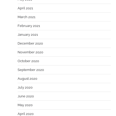
April 2021
March 2021
February 2021
January 2021
December 2020
November 2020
October 2020
September 2020
August 2020
July 2020
June 2020
May 2020
April 2020