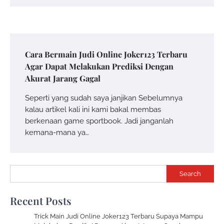
Cara Bermain Judi Online Joker123 Terbaru
Agar Dapat Melakukan Prediksi Dengan
Akurat Jarang Gagal
Seperti yang sudah saya janjikan Sebelumnya
kalau artikel kali ini kami bakal membas
berkenaan game sportbook. Jadi janganlah
kemana-mana ya…
Search
Recent Posts
Trick Main Judi Online Joker123 Terbaru Supaya Mampu