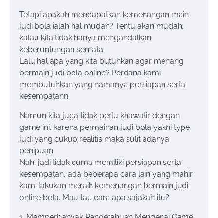
Tetapi apakah mendapatkan kemenangan main
judi bola ialah hal mudah? Tentu akan mudah,
kalau kita tidak hanya mengandalkan
keberuntungan semata.
Lalu hal apa yang kita butuhkan agar menang
bermain judi bola online? Perdana kami
membutuhkan yang namanya persiapan serta
kesempatann.
Namun kita juga tidak perlu khawatir dengan
game ini, karena permainan judi bola yakni type
judi yang cukup realitis maka sulit adanya
penipuan.
Nah, jadi tidak cuma memiliki persiapan serta
kesempatan, ada beberapa cara lain yang mahir
kami lakukan meraih kemenangan bermain judi
online bola. Mau tau cara apa sajakah itu?
1. Memperbanyak Pengetahuan Mengenai Game