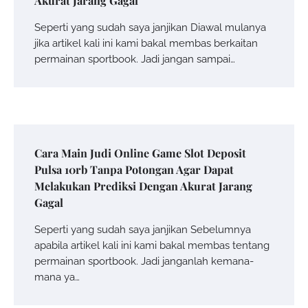
Akurat Jarang Gagal
Seperti yang sudah saya janjikan Diawal mulanya
jika artikel kali ini kami bakal membas berkaitan
permainan sportbook. Jadi jangan sampai…
Cara Main Judi Online Game Slot Deposit
Pulsa 10rb Tanpa Potongan Agar Dapat
Melakukan Prediksi Dengan Akurat Jarang
Gagal
Seperti yang sudah saya janjikan Sebelumnya
apabila artikel kali ini kami bakal membas tentang
permainan sportbook. Jadi janganlah kemana-
mana ya…