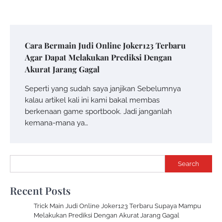
Cara Bermain Judi Online Joker123 Terbaru
Agar Dapat Melakukan Prediksi Dengan
Akurat Jarang Gagal
Seperti yang sudah saya janjikan Sebelumnya
kalau artikel kali ini kami bakal membas
berkenaan game sportbook. Jadi janganlah
kemana-mana ya…
Search
Recent Posts
Trick Main Judi Online Joker123 Terbaru Supaya Mampu
Melakukan Prediksi Dengan Akurat Jarang Gagal