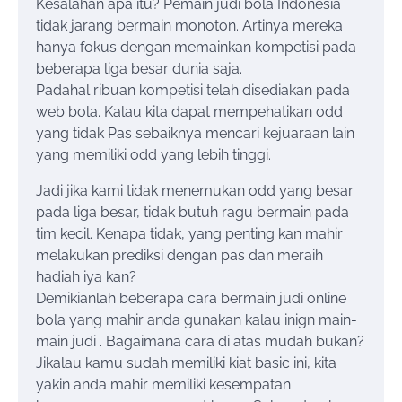
Kesalahan apa itu? Pemain judi bola Indonesia
tidak jarang bermain monoton. Artinya mereka
hanya fokus dengan memainkan kompetisi pada
beberapa liga besar dunia saja.
Padahal ribuan kompetisi telah disediakan pada
web bola. Kalau kita dapat mempehatikan odd
yang tidak Pas sebaiknya mencari kejuaraan lain
yang memiliki odd yang lebih tinggi.
Jadi jika kami tidak menemukan odd yang besar
pada liga besar, tidak butuh ragu bermain pada
tim kecil. Kenapa tidak, yang penting kan mahir
melakukan prediksi dengan pas dan meraih
hadiah iya kan?
Demikianlah beberapa cara bermain judi online
bola yang mahir anda gunakan kalau inign main-
main judi . Bagaimana cara di atas mudah bukan?
Jikalau kamu sudah memiliki kiat basic ini, kita
yakin anda mahir memiliki kesempatan