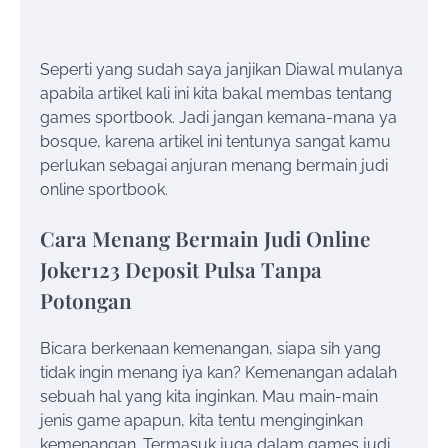
Seperti yang sudah saya janjikan Diawal mulanya
apabila artikel kali ini kita bakal membas tentang
games sportbook. Jadi jangan kemana-mana ya
bosque, karena artikel ini tentunya sangat kamu
perlukan sebagai anjuran menang bermain judi
online sportbook.
Cara Menang Bermain Judi Online
Joker123 Deposit Pulsa Tanpa
Potongan
Bicara berkenaan kemenangan, siapa sih yang
tidak ingin menang iya kan? Kemenangan adalah
sebuah hal yang kita inginkan. Mau main-main
jenis game apapun, kita tentu menginginkan
kemenangan. Termasuk juga dalam games judi