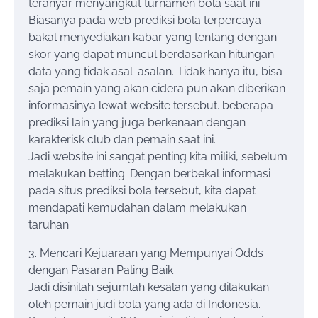
teranyar menyangkut turnamen bola saat ini.
Biasanya pada web prediksi bola terpercaya
bakal menyediakan kabar yang tentang dengan
skor yang dapat muncul berdasarkan hitungan
data yang tidak asal-asalan. Tidak hanya itu, bisa
saja pemain yang akan cidera pun akan diberikan
informasinya lewat website tersebut. beberapa
prediksi lain yang juga berkenaan dengan
karakterisk club dan pemain saat ini.
Jadi website ini sangat penting kita miliki, sebelum
melakukan betting. Dengan berbekal informasi
pada situs prediksi bola tersebut, kita dapat
mendapati kemudahan dalam melakukan
taruhan.
3. Mencari Kejuaraan yang Mempunyai Odds
dengan Pasaran Paling Baik
Jadi disinilah sejumlah kesalan yang dilakukan
oleh pemain judi bola yang ada di Indonesia.