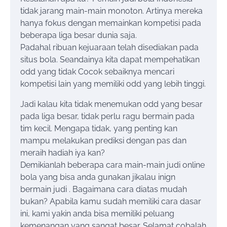
tidak jarang main-main monoton. Artinya mereka
hanya fokus dengan memainkan kompetisi pada
beberapa liga besar dunia saja.
Padahal ribuan kejuaraan telah disediakan pada
situs bola. Seandainya kita dapat mempehatikan
odd yang tidak Cocok sebaiknya mencari
kompetisi lain yang memiliki odd yang lebih tinggi.
Jadi kalau kita tidak menemukan odd yang besar
pada liga besar, tidak perlu ragu bermain pada
tim kecil. Mengapa tidak, yang penting kan
mampu melakukan prediksi dengan pas dan
meraih hadiah iya kan?
Demikianlah beberapa cara main-main judi online
bola yang bisa anda gunakan jikalau inign
bermain judi . Bagaimana cara diatas mudah
bukan? Apabila kamu sudah memiliki cara dasar
ini, kami yakin anda bisa memiliki peluang
kemenangan yang sangat besar. Selamat cobalah