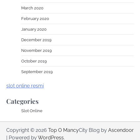
March 2020
February 2020
January 2020
December 2019
November 2019
October 2019
September 2019
slot online resmi
Categories
Slot Online
Copyright © 2026
Top O Mancy
City Blog by
Ascendoor
| Powered by
WordPress
.