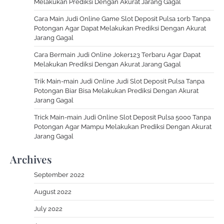
Melakukan Prediksi Dengan Akurat Jarang Gagal
Cara Main Judi Online Game Slot Deposit Pulsa 10rb Tanpa
Potongan Agar Dapat Melakukan Prediksi Dengan Akurat
Jarang Gagal
Cara Bermain Judi Online Joker123 Terbaru Agar Dapat
Melakukan Prediksi Dengan Akurat Jarang Gagal
Trik Main-main Judi Online Judi Slot Deposit Pulsa Tanpa
Potongan Biar Bisa Melakukan Prediksi Dengan Akurat
Jarang Gagal
Trick Main-main Judi Online Slot Deposit Pulsa 5000 Tanpa
Potongan Agar Mampu Melakukan Prediksi Dengan Akurat
Jarang Gagal
Archives
September 2022
August 2022
July 2022