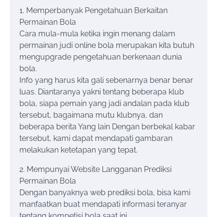
1. Memperbanyak Pengetahuan Berkaitan
Permainan Bola
Cara mula-mula ketika ingin menang dalam
permainan judi online bola merupakan kita butuh
mengupgrade pengetahuan berkenaan dunia
bola.
Info yang harus kita gali sebenarnya benar benar
luas. Diantaranya yakni tentang beberapa klub
bola, siapa pemain yang jadi andalan pada klub
tersebut, bagaimana mutu klubnya, dan
beberapa berita Yang lain Dengan berbekal kabar
tersebut, kami dapat mendapati gambaran
melakukan ketetapan yang tepat.
2. Mempunyai Website Langganan Prediksi
Permainan Bola
Dengan banyaknya web prediksi bola, bisa kami
manfaatkan buat mendapati informasi teranyar
tentang kompetisi bola saat ini.