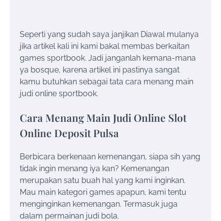
Seperti yang sudah saya janjikan Diawal mulanya
jika artikel kali ini kami bakal membas berkaitan
games sportbook. Jadi janganlah kemana-mana
ya bosque, karena artikel ini pastinya sangat
kamu butuhkan sebagai tata cara menang main
judi online sportbook.
Cara Menang Main Judi Online Slot
Online Deposit Pulsa
Berbicara berkenaan kemenangan, siapa sih yang
tidak ingin menang iya kan? Kemenangan
merupakan satu buah hal yang kami inginkan.
Mau main kategori games apapun, kami tentu
menginginkan kemenangan. Termasuk juga
dalam permainan judi bola.