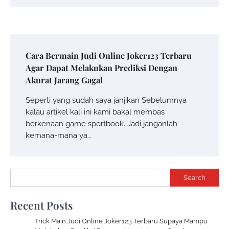
Cara Bermain Judi Online Joker123 Terbaru
Agar Dapat Melakukan Prediksi Dengan
Akurat Jarang Gagal
Seperti yang sudah saya janjikan Sebelumnya
kalau artikel kali ini kami bakal membas
berkenaan game sportbook. Jadi janganlah
kemana-mana ya…
Search
Recent Posts
Trick Main Judi Online Joker123 Terbaru Supaya Mampu