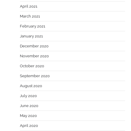
April 2021
March 2021
February 2021
January 2021
December 2020
November 2020
October 2020
September 2020
August 2020
July 2020
June 2020
May 2020
April 2020