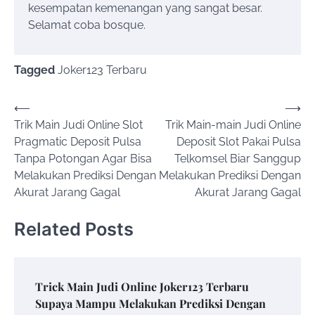
kesempatan kemenangan yang sangat besar.
Selamat coba bosque.
Tagged
Joker123 Terbaru
Post
⟵
⟶
Trik Main Judi Online Slot
Trik Main-main Judi Online
navigation
Pragmatic Deposit Pulsa
Deposit Slot Pakai Pulsa
Tanpa Potongan Agar Bisa
Telkomsel Biar Sanggup
Melakukan Prediksi Dengan
Melakukan Prediksi Dengan
Akurat Jarang Gagal
Akurat Jarang Gagal
Related Posts
Trick Main Judi Online Joker123 Terbaru
Supaya Mampu Melakukan Prediksi Dengan