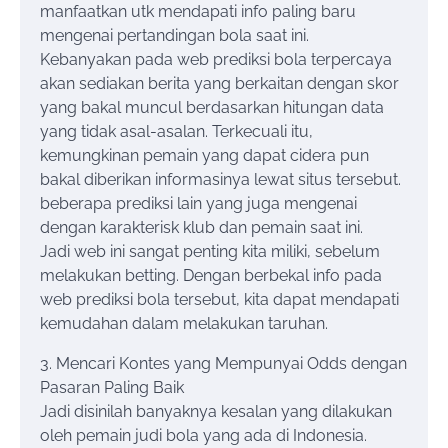
manfaatkan utk mendapati info paling baru
mengenai pertandingan bola saat ini.
Kebanyakan pada web prediksi bola terpercaya
akan sediakan berita yang berkaitan dengan skor
yang bakal muncul berdasarkan hitungan data
yang tidak asal-asalan. Terkecuali itu,
kemungkinan pemain yang dapat cidera pun
bakal diberikan informasinya lewat situs tersebut.
beberapa prediksi lain yang juga mengenai
dengan karakterisk klub dan pemain saat ini.
Jadi web ini sangat penting kita miliki, sebelum
melakukan betting. Dengan berbekal info pada
web prediksi bola tersebut, kita dapat mendapati
kemudahan dalam melakukan taruhan.
3. Mencari Kontes yang Mempunyai Odds dengan
Pasaran Paling Baik
Jadi disinilah banyaknya kesalan yang dilakukan
oleh pemain judi bola yang ada di Indonesia.