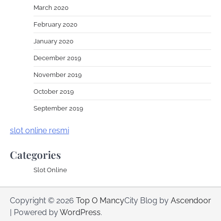
March 2020
February 2020
January 2020
December 2019
November 2019
October 2019
September 2019
slot online resmi
Categories
Slot Online
Copyright © 2026
Top O Mancy
City Blog by
Ascendoor
| Powered by
WordPress
.