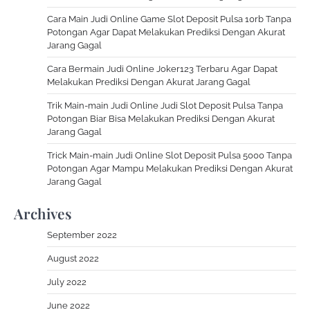
Cara Main Judi Online Game Slot Deposit Pulsa 10rb Tanpa
Potongan Agar Dapat Melakukan Prediksi Dengan Akurat
Jarang Gagal
Cara Bermain Judi Online Joker123 Terbaru Agar Dapat
Melakukan Prediksi Dengan Akurat Jarang Gagal
Trik Main-main Judi Online Judi Slot Deposit Pulsa Tanpa
Potongan Biar Bisa Melakukan Prediksi Dengan Akurat
Jarang Gagal
Trick Main-main Judi Online Slot Deposit Pulsa 5000 Tanpa
Potongan Agar Mampu Melakukan Prediksi Dengan Akurat
Jarang Gagal
Archives
September 2022
August 2022
July 2022
June 2022