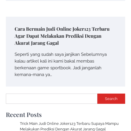
Cara Bermain Judi Online Joker123 Terbaru
Agar Dapat Melakukan Prediksi Dengan
Akurat Jarang Gagal
Seperti yang sudah saya janjikan Sebelumnya
kalau artikel kali ini kami bakal membas
berkenaan game sportbook. Jadi janganlah
kemana-mana ya…
Search
Recent Posts
Trick Main Judi Online Joker123 Terbaru Supaya Mampu
Melakukan Prediksi Dengan Akurat Jarang Gagal