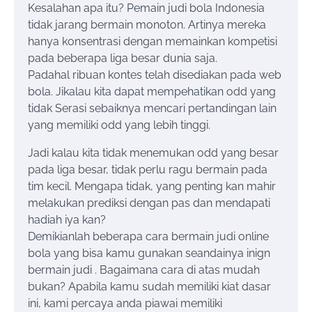
Kesalahan apa itu? Pemain judi bola Indonesia
tidak jarang bermain monoton. Artinya mereka
hanya konsentrasi dengan memainkan kompetisi
pada beberapa liga besar dunia saja.
Padahal ribuan kontes telah disediakan pada web
bola. Jikalau kita dapat mempehatikan odd yang
tidak Serasi sebaiknya mencari pertandingan lain
yang memiliki odd yang lebih tinggi.
Jadi kalau kita tidak menemukan odd yang besar
pada liga besar, tidak perlu ragu bermain pada
tim kecil. Mengapa tidak, yang penting kan mahir
melakukan prediksi dengan pas dan mendapati
hadiah iya kan?
Demikianlah beberapa cara bermain judi online
bola yang bisa kamu gunakan seandainya inign
bermain judi . Bagaimana cara di atas mudah
bukan? Apabila kamu sudah memiliki kiat dasar
ini, kami percaya anda piawai memiliki