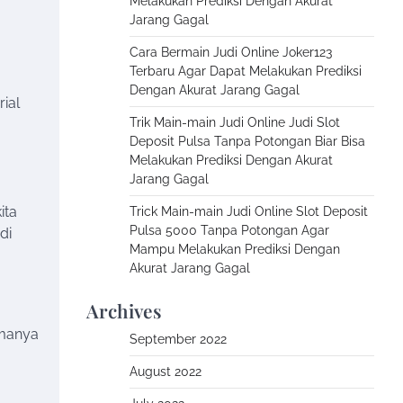
Melakukan Prediksi Dengan Akurat
Jarang Gagal
Cara Bermain Judi Online Joker123
Terbaru Agar Dapat Melakukan Prediksi
Dengan Akurat Jarang Gagal
ial
Trik Main-main Judi Online Judi Slot
Deposit Pulsa Tanpa Potongan Biar Bisa
Melakukan Prediksi Dengan Akurat
Jarang Gagal
ita
Trick Main-main Judi Online Slot Deposit
Pulsa 5000 Tanpa Potongan Agar
di
Mampu Melakukan Prediksi Dengan
Akurat Jarang Gagal
Archives
amanya
September 2022
August 2022