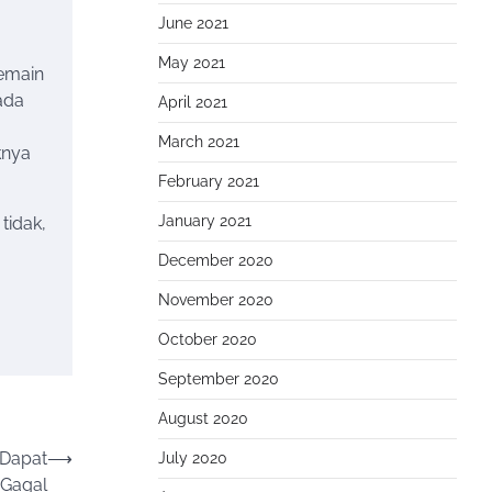
June 2021
May 2021
Pemain
ada
April 2021
March 2021
knya
February 2021
January 2021
tidak,
December 2020
November 2020
October 2020
September 2020
August 2020
 Dapat
⟶
July 2020
 Gagal