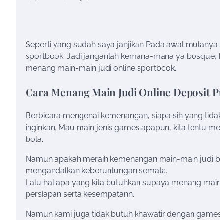
Seperti yang sudah saya janjikan Pada awal mulanya 
sportbook. Jadi janganlah kemana-mana ya bosque, kar
menang main-main judi online sportbook.
Cara Menang Main Judi Online Deposit Pu
Berbicara mengenai kemenangan, siapa sih yang tida
inginkan. Mau main jenis games apapun, kita tentu 
bola.
Namun apakah meraih kemenangan main-main judi bola
mengandalkan keberuntungan semata.
Lalu hal apa yang kita butuhkan supaya menang mai
persiapan serta kesempatann.
Namun kami juga tidak butuh khawatir dengan games i