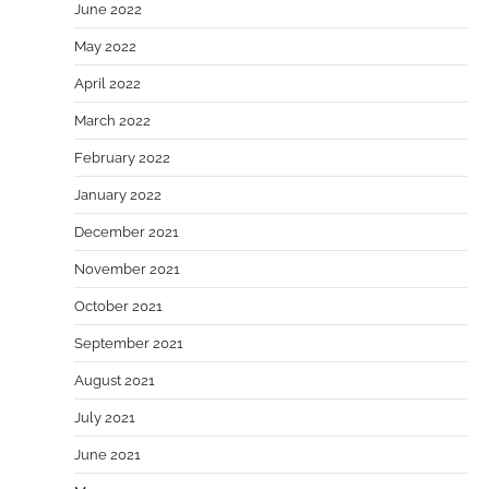
June 2022
May 2022
April 2022
March 2022
February 2022
January 2022
December 2021
November 2021
October 2021
September 2021
August 2021
July 2021
June 2021