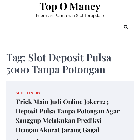
Top O Mancy
Skip
to
Informasi Permainan Slot Terupdate
content
Tag:
Slot Deposit Pulsa
5000 Tanpa Potongan
SLOT ONLINE
Trick Main Judi Online Joker123
Deposit Pulsa Tanpa Potongan Agar
Sanggup Melakukan Prediksi
Dengan Akurat Jarang Gagal