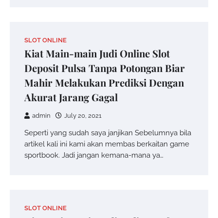
SLOT ONLINE
Kiat Main-main Judi Online Slot
Deposit Pulsa Tanpa Potongan Biar
Mahir Melakukan Prediksi Dengan
Akurat Jarang Gagal
admin
July 20, 2021
Seperti yang sudah saya janjikan Sebelumnya bila
artikel kali ini kami akan membas berkaitan game
sportbook. Jadi jangan kemana-mana ya…
SLOT ONLINE