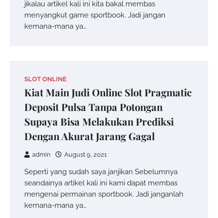
jikalau artikel kali ini kita bakal membas
menyangkut game sportbook. Jadi jangan
kemana-mana ya…
SLOT ONLINE
Kiat Main Judi Online Slot Pragmatic
Deposit Pulsa Tanpa Potongan
Supaya Bisa Melakukan Prediksi
Dengan Akurat Jarang Gagal
admin
August 9, 2021
Seperti yang sudah saya janjikan Sebelumnya
seandainya artikel kali ini kami dapat membas
mengenai permainan sportbook. Jadi janganlah
kemana-mana ya…