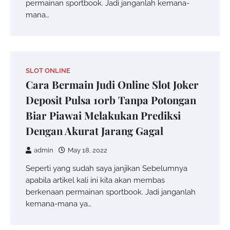
permainan sportbook. Jadi janganlah kemana-
mana…
SLOT ONLINE
Cara Bermain Judi Online Slot Joker
Deposit Pulsa 10rb Tanpa Potongan
Biar Piawai Melakukan Prediksi
Dengan Akurat Jarang Gagal
admin
May 18, 2022
Seperti yang sudah saya janjikan Sebelumnya
apabila artikel kali ini kita akan membas
berkenaan permainan sportbook. Jadi janganlah
kemana-mana ya…