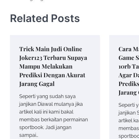
Related Posts
Trick Main Judi Online
Cara Ma
Joker123 Terbaru Supaya
Game Sl
Mampu Melakukan
10rb T
Prediksi Dengan Akurat
Agar D
Jarang Gagal
Predik
Jarang
Seperti yang sudah saya
janjikan Diawal mulanya jika
Seperti 
artikel kali ini kami bakal
janjikan
membas berkaitan permainan
artikel ka
sportbook. Jadi jangan
membas 
sampai…
sportboo