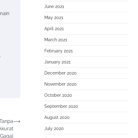
June 2021
emain
May 2021
April 2021
March 2021
February 2021
.
January 2021
December 2020
November 2020
October 2020
September 2020
August 2020
 Tanpa
⟶
Akurat
July 2020
 Gagal