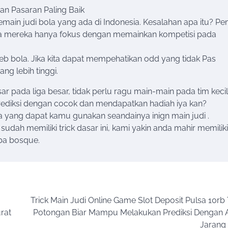
n Pasaran Paling Baik
emain judi bola yang ada di Indonesia. Kesalahan apa itu? P
inya mereka hanya fokus dengan memainkan kompetisi pada
eb bola. Jika kita dapat mempehatikan odd yang tidak Pas
ng lebih tinggi.
 pada liga besar, tidak perlu ragu main-main pada tim kecil
ediksi dengan cocok dan mendapatkan hadiah iya kan?
a yang dapat kamu gunakan seandainya inign main judi .
ah memiliki trick dasar ini, kami yakin anda mahir memiliki
ba bosque.
Trick Main Judi Online Game Slot Deposit Pulsa 10rb
rat
Potongan Biar Mampu Melakukan Prediksi Dengan 
Jarang