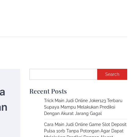
Search
pa
Recent Posts
Trick Main Judi Online Joker123 Terbaru
an
Supaya Mampu Melakukan Prediksi
Dengan Akurat Jarang Gagal
Cara Main Judi Online Game Slot Deposit
Pulsa 10rb Tanpa Potongan Agar Dapat