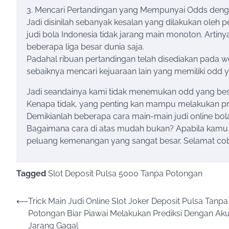
3. Mencari Pertandingan yang Mempunyai Odds denga
Jadi disinilah sebanyak kesalan yang dilakukan oleh p
judi bola Indonesia tidak jarang main monoton. Art
beberapa liga besar dunia saja.
Padahal ribuan pertandingan telah disediakan pada w
sebaiknya mencari kejuaraan lain yang memiliki odd ya
Jadi seandainya kami tidak menemukan odd yang besar
Kenapa tidak, yang penting kan mampu melakukan pr
Demikianlah beberapa cara main-main judi online bol
Bagaimana cara di atas mudah bukan? Apabila kamu sud
peluang kemenangan yang sangat besar. Selamat co
Tagged
Slot Deposit Pulsa 5000 Tanpa Potongan
Post
⟵
Trick Main Judi Online Slot Joker Deposit Pulsa Tanpa
Potongan Biar Piawai Melakukan Prediksi Dengan Aku
navigation
Jarang Gagal