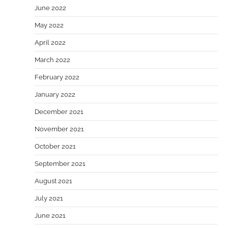
June 2022
May 2022
April 2022
March 2022
February 2022
January 2022
December 2021
November 2021
October 2021
September 2021
August 2021
July 2021
June 2021