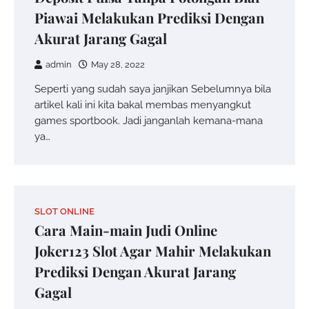
Piawai Melakukan Prediksi Dengan
Akurat Jarang Gagal
admin
May 28, 2022
Seperti yang sudah saya janjikan Sebelumnya bila
artikel kali ini kita bakal membas menyangkut
games sportbook. Jadi janganlah kemana-mana
ya…
SLOT ONLINE
Cara Main-main Judi Online
Joker123 Slot Agar Mahir Melakukan
Prediksi Dengan Akurat Jarang
Gagal