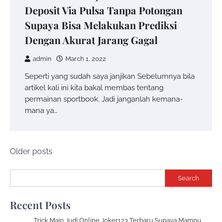
Deposit Via Pulsa Tanpa Potongan
Supaya Bisa Melakukan Prediksi
Dengan Akurat Jarang Gagal
admin
March 1, 2022
Seperti yang sudah saya janjikan Sebelumnya bila
artikel kali ini kita bakal membas tentang
permainan sportbook. Jadi janganlah kemana-
mana ya…
Posts
Older posts
navigation
Search
Recent Posts
Trick Main Judi Online Joker123 Terbaru Supaya Mampu