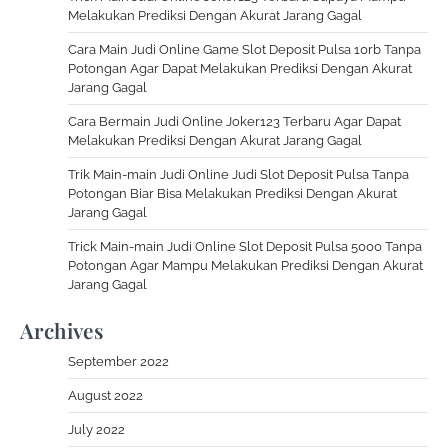
Melakukan Prediksi Dengan Akurat Jarang Gagal
Cara Main Judi Online Game Slot Deposit Pulsa 10rb Tanpa
Potongan Agar Dapat Melakukan Prediksi Dengan Akurat
Jarang Gagal
Cara Bermain Judi Online Joker123 Terbaru Agar Dapat
Melakukan Prediksi Dengan Akurat Jarang Gagal
Trik Main-main Judi Online Judi Slot Deposit Pulsa Tanpa
Potongan Biar Bisa Melakukan Prediksi Dengan Akurat
Jarang Gagal
Trick Main-main Judi Online Slot Deposit Pulsa 5000 Tanpa
Potongan Agar Mampu Melakukan Prediksi Dengan Akurat
Jarang Gagal
Archives
September 2022
August 2022
July 2022