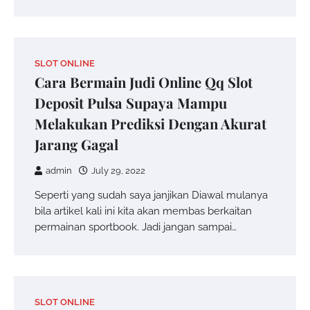
SLOT ONLINE
Cara Bermain Judi Online Qq Slot
Deposit Pulsa Supaya Mampu
Melakukan Prediksi Dengan Akurat
Jarang Gagal
admin
July 29, 2022
Seperti yang sudah saya janjikan Diawal mulanya
bila artikel kali ini kita akan membas berkaitan
permainan sportbook. Jadi jangan sampai…
SLOT ONLINE