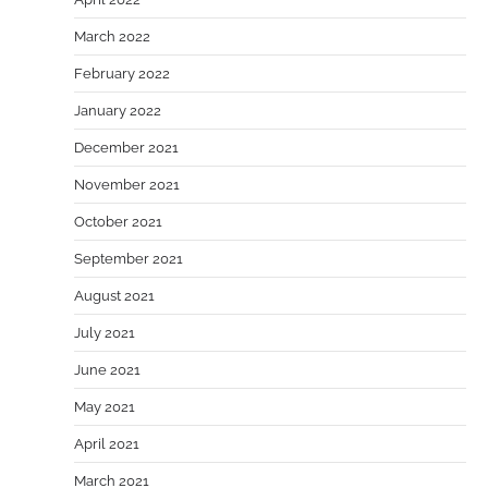
March 2022
February 2022
January 2022
December 2021
November 2021
October 2021
September 2021
August 2021
July 2021
June 2021
May 2021
April 2021
March 2021