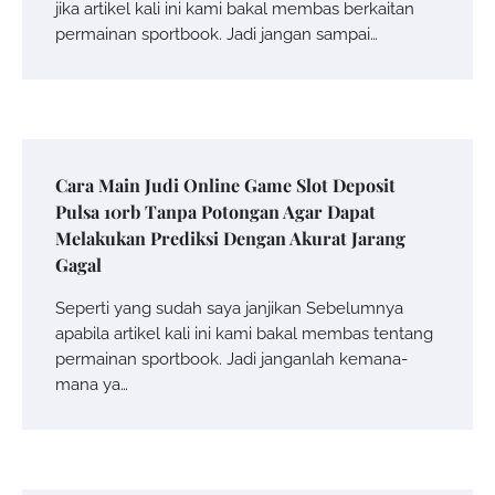
jika artikel kali ini kami bakal membas berkaitan
permainan sportbook. Jadi jangan sampai…
Cara Main Judi Online Game Slot Deposit
Pulsa 10rb Tanpa Potongan Agar Dapat
Melakukan Prediksi Dengan Akurat Jarang
Gagal
Seperti yang sudah saya janjikan Sebelumnya
apabila artikel kali ini kami bakal membas tentang
permainan sportbook. Jadi janganlah kemana-
mana ya…