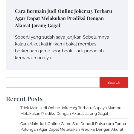
Cara Bermain Judi Online Joker123 Terbaru
Agar Dapat Melakukan Prediksi Dengan
Akurat Jarang Gagal
Seperti yang sudah saya janjikan Sebelumnya
kalau artikel kali ini kami bakal membas
berkenaan game sportbook. Jadi janganlah
kemana-mana ya…
Search
Recent Posts
Trick Main Judi Online Joker123 Terbaru Supaya Mampu
Melakukan Prediksi Dengan Akurat Jarang Gagal
Cara Main Judi Online Game Slot Deposit Pulsa 10rb Tanpa
Potongan Agar Dapat Melakukan Prediksi Dengan Akurat