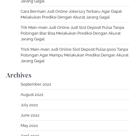
Jarang Gagal
Cara Bermain Judi Online Joker123 Terbaru Agar Dapat
Melakukan Prediksi Dengan Akurat Jarang Gagal
Trik Main-main Judi Online Judi Slot Deposit Pulsa Tanpa
Potongan Biar Bisa Melakukan Prediksi Dengan Akurat
Jarang Gagal
Trick Main-main Judi Online Slot Deposit Pulsa 5000 Tanpa
Potongan Agar Mampu Melakukan Prediksi Dengan Akurat
Jarang Gagal
Archives
September 2022
August 2022
July 2022
June 2022
May 2022
April 2022