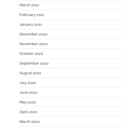
March 2021
February 2021
January 2021
December 2020
November 2020
October 2020
September 2020
August 2020
July 2020
June 2020
May 2020
April 2020
March 2020