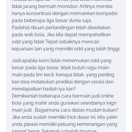
tidak jarang bermain monoton. Artinya mereka
hanya konsentrasi dengan memainkan kompetisi
pada beberapa liga besar dunia saja.
Padahal ribuan pertandingan telah disediakan
pada web bola. Jika kita dapat mempehatikan
odd yang tidak Tepat sebaiknya mencari
kejuaraan lain yang memiliki odd yang lebih tinggi.
Jadi apabila kami tidak menemukan odd yang
besar pada liga besar, tidak butuh ragu main-
main pada tim kecil. Kenapa tidak, yang penting
kan bisa melakukan prediksi dengan serasi dan
mendapatkan hadiah iya kan?
Demikianlah beberapa cara bermain judi online
bola yang mahir anda gunakan seandainya inign
main judi . Bagaimana cara diatas mudah bukan?
Jika anda sudah memiliki trick dasar ini, kita yakin
anda piawai memiliki peluang kemenangan yang
sangat besar. Selamat cobalah bosque.