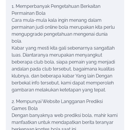
1. Memperbanyak Pengetahuan Berkaitan
Permainan Bola
Cara mula-mula kala ingin menang dalam
permainan judi online bola merupakan kita perlu
mengupgrade pengetahuan mengenai dunia
bola.
Kabar yang mesti kita gali sebenarnya sangatlah
luas. Diantaranya merupakan menyangkut
beberapa club bola, siapa pemain yang menjadi
andalan pada club tersebut, bagaimana kualitas
klubnya, dan beberapa kabar Yang lain Dengan
berbekal info tersebut, kami dapat memperoleh
gambaran melakukan ketetapan yang tepat.
2. Mempunyai Website Langganan Prediksi
Games Bola
Dengan banyaknya web prediksi bola, mahir kami
manfaatkan untuk mendapatkan berita teranyar
berkenaan kontes bola saat ini.