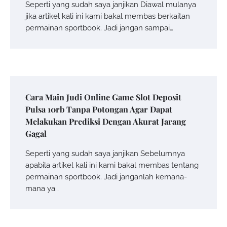
Seperti yang sudah saya janjikan Diawal mulanya
jika artikel kali ini kami bakal membas berkaitan
permainan sportbook. Jadi jangan sampai…
Cara Main Judi Online Game Slot Deposit
Pulsa 10rb Tanpa Potongan Agar Dapat
Melakukan Prediksi Dengan Akurat Jarang
Gagal
Seperti yang sudah saya janjikan Sebelumnya
apabila artikel kali ini kami bakal membas tentang
permainan sportbook. Jadi janganlah kemana-
mana ya…