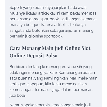
Seperti yang sudah saya janjikan Pada awal
mulanya jikalau artikel kali ini kami bakal membas
berkenaan game sportbook. Jadi jangan kemana-
mana ya bosque, karena artikel ini tentunya
sangat anda butuhkan sebagai anjuran menang
bermain judi online sportbook.
Cara Menang Main Judi Online Slot
Online Deposit Pulsa
Berbicara tentang kemenangan, siapa sih yang
tidak ingin menang iya kan? Kemenangan adalah
satu buah hal yang kami inginkan. Mau main-main
jenis game apapun, kita tentu menginginkan
kemenangan. Termasuk juga dalam permainan
judi bola.
Namun apakah meraih kemenangan main judi