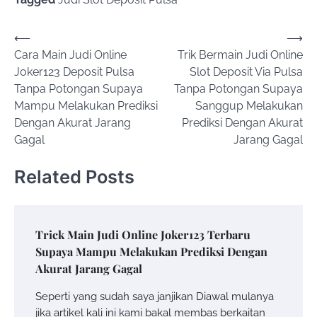
Post
⟵
⟶
Cara Main Judi Online
Trik Bermain Judi Online
navigation
Joker123 Deposit Pulsa
Slot Deposit Via Pulsa
Tanpa Potongan Supaya
Tanpa Potongan Supaya
Mampu Melakukan Prediksi
Sanggup Melakukan
Dengan Akurat Jarang
Prediksi Dengan Akurat
Gagal
Jarang Gagal
Related Posts
Trick Main Judi Online Joker123 Terbaru
Supaya Mampu Melakukan Prediksi Dengan
Akurat Jarang Gagal
Seperti yang sudah saya janjikan Diawal mulanya
jika artikel kali ini kami bakal membas berkaitan