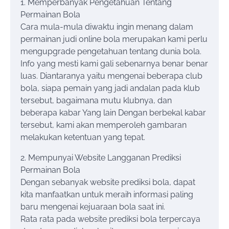
1. Memperbanyak Pengetahuan Tentang
Permainan Bola
Cara mula-mula diwaktu ingin menang dalam
permainan judi online bola merupakan kami perlu
mengupgrade pengetahuan tentang dunia bola.
Info yang mesti kami gali sebenarnya benar benar
luas. Diantaranya yaitu mengenai beberapa club
bola, siapa pemain yang jadi andalan pada klub
tersebut, bagaimana mutu klubnya, dan
beberapa kabar Yang lain Dengan berbekal kabar
tersebut, kami akan memperoleh gambaran
melakukan ketentuan yang tepat.
2. Mempunyai Website Langganan Prediksi
Permainan Bola
Dengan sebanyak website prediksi bola, dapat
kita manfaatkan untuk meraih informasi paling
baru mengenai kejuaraan bola saat ini.
Rata rata pada website prediksi bola terpercaya