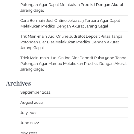
Potongan Agar Dapat Melakukan Prediksi Dengan Akurat
Jarang Gagal
Cara Bermain Judi Online Joker123 Terbaru Agar Dapat
Melakukan Prediksi Dengan Akurat Jarang Gagal
Trik Main-main Judi Online Judi Slot Deposit Pulsa Tanpa
Potongan Biar Bisa Melakukan Prediksi Dengan Akurat
Jarang Gagal
Trick Main-main Judi Online Slot Deposit Pulsa 5000 Tanpa
Potongan Agar Mampu Melakukan Prediksi Dengan Akurat
Jarang Gagal
Archives
September 2022
August 2022
July 2022
June 2022
May 2022