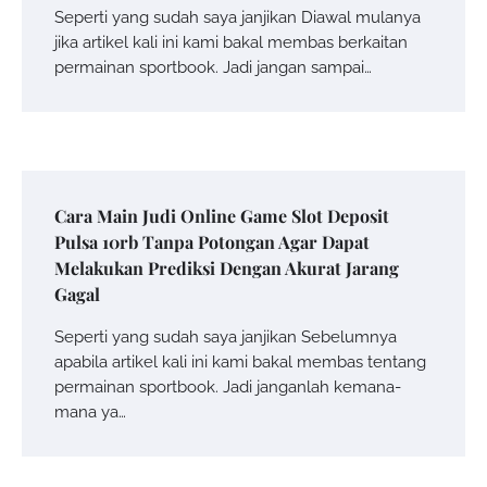
Seperti yang sudah saya janjikan Diawal mulanya
jika artikel kali ini kami bakal membas berkaitan
permainan sportbook. Jadi jangan sampai…
Cara Main Judi Online Game Slot Deposit
Pulsa 10rb Tanpa Potongan Agar Dapat
Melakukan Prediksi Dengan Akurat Jarang
Gagal
Seperti yang sudah saya janjikan Sebelumnya
apabila artikel kali ini kami bakal membas tentang
permainan sportbook. Jadi janganlah kemana-
mana ya…