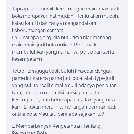
Tapi apakah meraih kemenangan main-main judi
bola merupakan hal mudah? Tentu akan mudah,
kalau kami tidak hanya mengandalkan
keberuntungan semata.
Lalu hal apa yang kita butuhkan biar menang
main-main judi bola online? Pertama kita
membutuhkan yang namanya persiapan serta
kesempatann.
Tetapi kami juga tidak butuh khawatir dengan
game ini, karena game judi bola ialah type judi
yang cukup realitis maka sulit adanya penipuan.
Nah, jadi selain memiliki persiapan serta
kesempatan, ada beberapa cara lain yang bisa
kami lakukan meraih kemenangan bermain judi
online bola. Mau tau cara apa sajakah itu?
1. Memperbanyak Pengetahuan Tentang
Permainan Bola