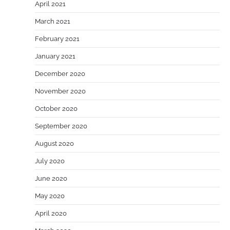
April 2021
March 2021
February 2021
January 2021
December 2020
November 2020
October 2020
September 2020
August 2020
July 2020
June 2020
May 2020
April 2020