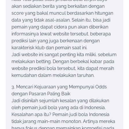
akan sediakan berita yang berkaitan dengan
score yang bakal muncul berdasarkan hitungan
data yang tidak asal-asalan. Selain itu, bisa jadi
pemain yang dapat cidera pun akan diberikan
informasinya lewat website tersebut. beberapa
prediksi lain yang juga berkenaan dengan
karakterisk klub dan pemain saat ini.
Jadi website ini sangat penting kita miliki, sebelum
melakukan betting. Dengan berbekal kabar pada
website prediksi bola tersebut, kita dapat meraih
kemudahan dalam melakukan taruhan.
3. Mencari Kejuaraan yang Mempunyai Odds
dengan Pasaran Paling Baik
Jadi disinilah sejumlah kesalan yang dilakukan
oleh pemain judi bola yang ada di Indonesia.
Kesalahan apa itu? Pemain judi bola Indonesia
tidak jarang main-main monoton. Artinya mereka
hanya fokus dengan memainkan kompetisi pada