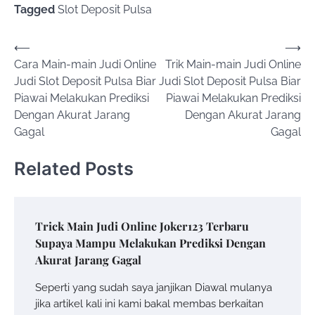
Tagged
Slot Deposit Pulsa
Post
⟵
⟶
Cara Main-main Judi Online
Trik Main-main Judi Online
navigation
Judi Slot Deposit Pulsa Biar
Judi Slot Deposit Pulsa Biar
Piawai Melakukan Prediksi
Piawai Melakukan Prediksi
Dengan Akurat Jarang
Dengan Akurat Jarang
Gagal
Gagal
Related Posts
Trick Main Judi Online Joker123 Terbaru
Supaya Mampu Melakukan Prediksi Dengan
Akurat Jarang Gagal
Seperti yang sudah saya janjikan Diawal mulanya
jika artikel kali ini kami bakal membas berkaitan