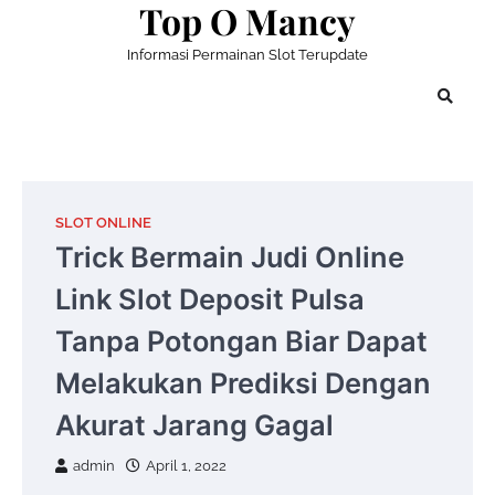
Top O Mancy
Skip
to
Informasi Permainan Slot Terupdate
content
SLOT ONLINE
Trick Bermain Judi Online
Link Slot Deposit Pulsa
Tanpa Potongan Biar Dapat
Melakukan Prediksi Dengan
Akurat Jarang Gagal
admin
April 1, 2022