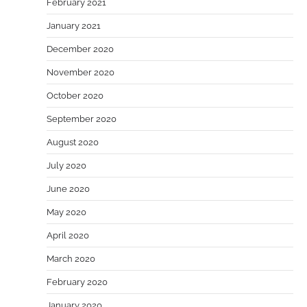
February 2021
January 2021
December 2020
November 2020
October 2020
September 2020
August 2020
July 2020
June 2020
May 2020
April 2020
March 2020
February 2020
January 2020