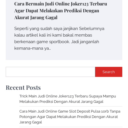
Cara Bermain Judi Online Joker123 Terbaru
Agar Dapat Melakukan Prediksi Dengan
Akurat Jarang Gagal
Seperti yang sudah saya janjikan Sebelumnya
kalau artikel kali ini kami bakal membas
berkenaan game sportbook. Jadi janganlah
kemana-mana ya…
Search
Recent Posts
Trick Main Judi Online Joker123 Terbaru Supaya Mampu
Melakukan Prediksi Dengan Akurat Jarang Gagal
Cara Main Judi Online Game Slot Deposit Pulsa 10rb Tanpa
Potongan Agar Dapat Melakukan Prediksi Dengan Akurat
Jarang Gagal