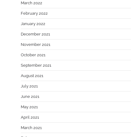
March 2022
February 2022
January 2022
December 2021
November 2021
October 2021
September 2021
August 2021
July 2021
June 2021
May 2021
April 2021
March 2021