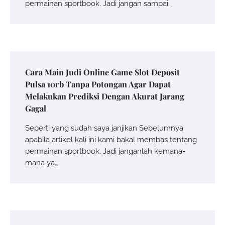
permainan sportbook. Jadi jangan sampai…
Cara Main Judi Online Game Slot Deposit
Pulsa 10rb Tanpa Potongan Agar Dapat
Melakukan Prediksi Dengan Akurat Jarang
Gagal
Seperti yang sudah saya janjikan Sebelumnya
apabila artikel kali ini kami bakal membas tentang
permainan sportbook. Jadi janganlah kemana-
mana ya…