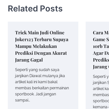
Related Posts
Trick Main Judi Online
Cara Ma
Joker123 Terbaru Supaya
Game Sl
Mampu Melakukan
10rb T
Prediksi Dengan Akurat
Agar D
Jarang Gagal
Predik
Jarang
Seperti yang sudah saya
janjikan Diawal mulanya jika
Seperti 
artikel kali ini kami bakal
janjikan
membas berkaitan permainan
artikel ka
sportbook. Jadi jangan
membas 
sampai…
sportboo
kemana-