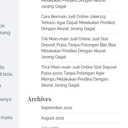
Melakukan Prediksi Dengan Akurat
Jarang Gagal
Cara Bermain Judi Online Joker123
Terbaru Agar Dapat Melakukan Prediksi
ok.
Dengan Akurat Jarang Gagal
enang
Trik Main-main Judi Online Judi Slot
Deposit Pulsa Tanpa Potongan Biar Bisa
Melakukan Prediksi Dengan Akurat
Jarang Gagal
ta
Trick Main-main Judi Online Slot Deposit
Pulsa 5000 Tanpa Potongan Agar
 bola.
Mampu Melakukan Prediksi Dengan
a
Akurat Jarang Gagal
Archives
manya
September 2022
s maka
August 2022