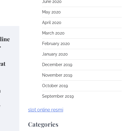
June 2020
May 2020
April 2020
March 2020
line
February 2020
r
January 2020
at
December 2019
November 2019
October 2019
u
September 2019
e
slot online resmi
Categories