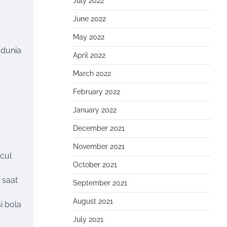
July 2022
June 2022
May 2022
 dunia
April 2022
March 2022
February 2022
January 2022
December 2021
November 2021
ncul
October 2021
 saat
September 2021
August 2021
i bola
July 2021