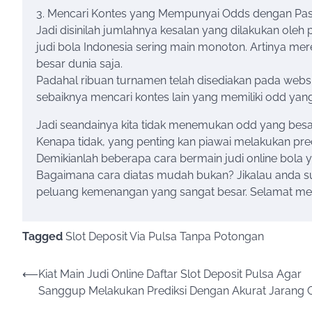
3. Mencari Kontes yang Mempunyai Odds dengan Pasa
Jadi disinilah jumlahnya kesalan yang dilakukan oleh 
judi bola Indonesia sering main monoton. Artinya m
besar dunia saja.
Padahal ribuan turnamen telah disediakan pada webs
sebaiknya mencari kontes lain yang memiliki odd yang 
Jadi seandainya kita tidak menemukan odd yang besar 
Kenapa tidak, yang penting kan piawai melakukan pr
Demikianlah beberapa cara bermain judi online bola 
Bagaimana cara diatas mudah bukan? Jikalau anda suda
peluang kemenangan yang sangat besar. Selamat m
Tagged
Slot Deposit Via Pulsa Tanpa Potongan
Post
⟵
Kiat Main Judi Online Daftar Slot Deposit Pulsa Agar
Sanggup Melakukan Prediksi Dengan Akurat Jarang 
navigation