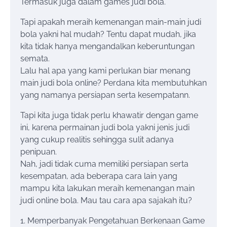
Termasuk juga dalam games judi bola.
Tapi apakah meraih kemenangan main-main judi
bola yakni hal mudah? Tentu dapat mudah, jika
kita tidak hanya mengandalkan keberuntungan
semata.
Lalu hal apa yang kami perlukan biar menang
main judi bola online? Perdana kita membutuhkan
yang namanya persiapan serta kesempatann.
Tapi kita juga tidak perlu khawatir dengan game
ini, karena permainan judi bola yakni jenis judi
yang cukup realitis sehingga sulit adanya
penipuan.
Nah, jadi tidak cuma memiliki persiapan serta
kesempatan, ada beberapa cara lain yang
mampu kita lakukan meraih kemenangan main
judi online bola. Mau tau cara apa sajakah itu?
1. Memperbanyak Pengetahuan Berkenaan Game