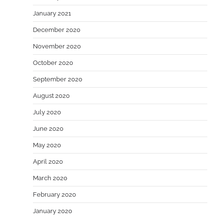
January 2021
December 2020
November 2020
October 2020
September 2020
August 2020
July 2020
June 2020
May 2020
April 2020
March 2020
February 2020
January 2020