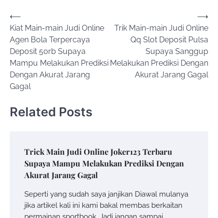
Post
⟵
⟶
Kiat Main-main Judi Online
Trik Main-main Judi Online
navigation
Agen Bola Terpercaya
Qq Slot Deposit Pulsa
Deposit 50rb Supaya
Supaya Sanggup
Mampu Melakukan Prediksi
Melakukan Prediksi Dengan
Dengan Akurat Jarang
Akurat Jarang Gagal
Gagal
Related Posts
Trick Main Judi Online Joker123 Terbaru
Supaya Mampu Melakukan Prediksi Dengan
Akurat Jarang Gagal
Seperti yang sudah saya janjikan Diawal mulanya
jika artikel kali ini kami bakal membas berkaitan
permainan sportbook. Jadi jangan sampai…