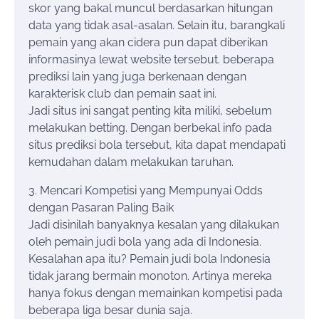
skor yang bakal muncul berdasarkan hitungan
data yang tidak asal-asalan. Selain itu, barangkali
pemain yang akan cidera pun dapat diberikan
informasinya lewat website tersebut. beberapa
prediksi lain yang juga berkenaan dengan
karakterisk club dan pemain saat ini.
Jadi situs ini sangat penting kita miliki, sebelum
melakukan betting. Dengan berbekal info pada
situs prediksi bola tersebut, kita dapat mendapati
kemudahan dalam melakukan taruhan.
3. Mencari Kompetisi yang Mempunyai Odds
dengan Pasaran Paling Baik
Jadi disinilah banyaknya kesalan yang dilakukan
oleh pemain judi bola yang ada di Indonesia.
Kesalahan apa itu? Pemain judi bola Indonesia
tidak jarang bermain monoton. Artinya mereka
hanya fokus dengan memainkan kompetisi pada
beberapa liga besar dunia saja.