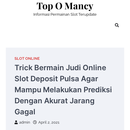
Top O Mancy
Skip
to
Informasi Permainan Slot Terupdate
content
SLOT ONLINE
Trick Bermain Judi Online
Slot Deposit Pulsa Agar
Mampu Melakukan Prediksi
Dengan Akurat Jarang
Gagal
admin
April 2, 2021