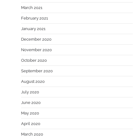
March 2021
February 2021
January 2021
December 2020
November 2020
October 2020
September 2020
August 2020
July 2020
June 2020
May 2020
April 2020
March 2020