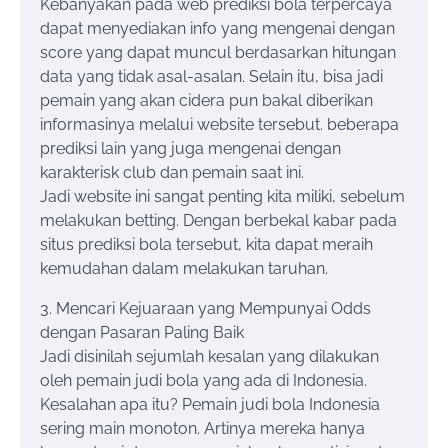
Kebanyakan pada web prediksi bola terpercaya
dapat menyediakan info yang mengenai dengan
score yang dapat muncul berdasarkan hitungan
data yang tidak asal-asalan. Selain itu, bisa jadi
pemain yang akan cidera pun bakal diberikan
informasinya melalui website tersebut. beberapa
prediksi lain yang juga mengenai dengan
karakterisk club dan pemain saat ini.
Jadi website ini sangat penting kita miliki, sebelum
melakukan betting. Dengan berbekal kabar pada
situs prediksi bola tersebut, kita dapat meraih
kemudahan dalam melakukan taruhan.
3. Mencari Kejuaraan yang Mempunyai Odds
dengan Pasaran Paling Baik
Jadi disinilah sejumlah kesalan yang dilakukan
oleh pemain judi bola yang ada di Indonesia.
Kesalahan apa itu? Pemain judi bola Indonesia
sering main monoton. Artinya mereka hanya