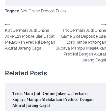
Tagged
Slot Online Deposit Pulsa
Post
⟵
⟶
Kiat Bermain Judi Online
Trik Bermain Judi Online
navigation
Joker123 Mobile Biar Dapat
Game Slot Deposit Pulsa
Melakukan Prediksi Dengan
10rb Tanpa Potongan
Akurat Jarang Gagal
Supaya Mampu Melakukan
Prediksi Dengan Akurat
Jarang Gagal
Related Posts
Trick Main Judi Online Joker123 Terbaru
Supaya Mampu Melakukan Prediksi Dengan
Akurat Jarang Gagal