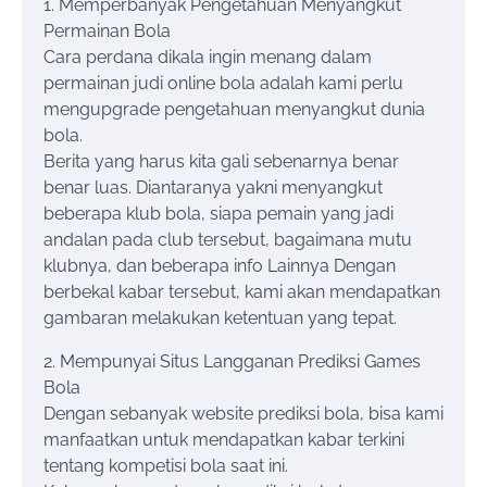
1. Memperbanyak Pengetahuan Menyangkut
Permainan Bola
Cara perdana dikala ingin menang dalam
permainan judi online bola adalah kami perlu
mengupgrade pengetahuan menyangkut dunia
bola.
Berita yang harus kita gali sebenarnya benar
benar luas. Diantaranya yakni menyangkut
beberapa klub bola, siapa pemain yang jadi
andalan pada club tersebut, bagaimana mutu
klubnya, dan beberapa info Lainnya Dengan
berbekal kabar tersebut, kami akan mendapatkan
gambaran melakukan ketentuan yang tepat.
2. Mempunyai Situs Langganan Prediksi Games
Bola
Dengan sebanyak website prediksi bola, bisa kami
manfaatkan untuk mendapatkan kabar terkini
tentang kompetisi bola saat ini.