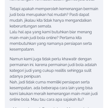
Tetapi apakah memperoleh kemenangan bermain
judi bola merupakan hal mudah? Pasti dapat
mudah, jikalau kita tidak hanya mengandalkan
keberuntungan semata.
Lalu hal apa yang kami butuhkan biar menang
main-main judi bola online? Pertama kita
membutuhkan yang namanya persiapan serta
kesempatann.
Namun kami juga tidak perlu khawatir dengan
permainan ini, karena permainan judi bola adalah
kategori judi yang cukup realitis sehingga sulit
adanya penipuan.
Nah, jadi tidak cuma memiliki persiapan serta
kesempatan, ada beberapa cara lain yang bisa
kami lakukan meraih kemenangan main-main judi
online bola. Mau tau cara apa sajakah itu?