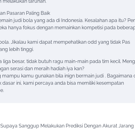
 melakukan taruhan.
n Pasaran Paling Baik
emain judi bola yang ada di Indonesia. Kesalahan apa itu? P
ereka hanya fokus dengan memainkan kompetisi pada beberap
 bola. Jikalau kami dapat mempehatikan odd yang tidak Pas
ng lebih tinggi.
 liga besar, tidak butuh ragu main-main pada tim kecil. Men
ngan serasi dan meraih hadiah iya kan?
ng mampu kamu gunakan bila inign bermain judi . Bagaimana 
 dasar ini, kami percaya anda bisa memiliki kesempatan
e.
sa Supaya Sanggup Melakukan Prediksi Dengan Akurat Jarang