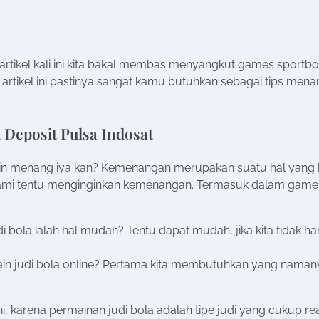
 artikel kali ini kita bakal membas menyangkut games sportbo
rtikel ini pastinya sangat kamu butuhkan sebagai tips mena
 Deposit Pulsa Indosat
ngin menang iya kan? Kemenangan merupakan suatu hal yang
kami tentu menginginkan kemenangan. Termasuk dalam game 
ola ialah hal mudah? Tentu dapat mudah, jika kita tidak h
in judi bola online? Pertama kita membutuhkan yang naman
, karena permainan judi bola adalah tipe judi yang cukup real