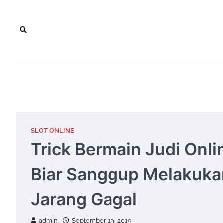
Skip
to
content
SLOT ONLINE
Trick Bermain Judi Onli
Biar Sanggup Melakuka
Jarang Gagal
admin
September 19, 2019