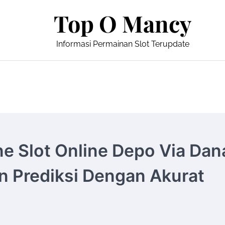
Top O Mancy
Informasi Permainan Slot Terupdate
ne Slot Online Depo Via Dan
n Prediksi Dengan Akurat