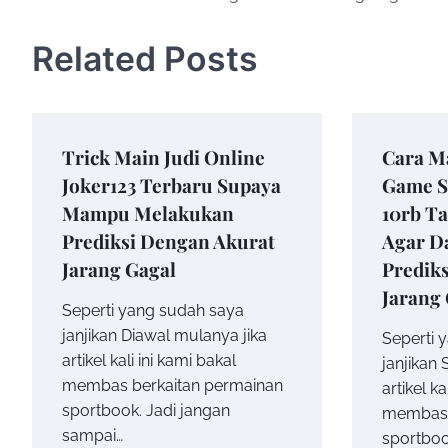
navigation
Related Posts
Trick Main Judi Online
Cara Ma
Joker123 Terbaru Supaya
Game Sl
Mampu Melakukan
10rb T
Prediksi Dengan Akurat
Agar D
Jarang Gagal
Predik
Jarang
Seperti yang sudah saya
janjikan Diawal mulanya jika
Seperti 
artikel kali ini kami bakal
janjikan
membas berkaitan permainan
artikel ka
sportbook. Jadi jangan
membas 
sampai…
sportboo