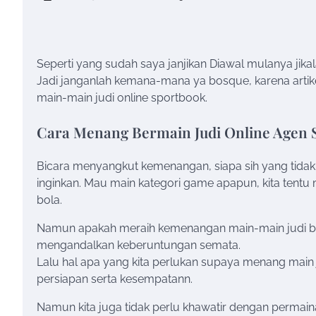
Seperti yang sudah saya janjikan Diawal mulanya jika
Jadi janganlah kemana-mana ya bosque, karena artik
main-main judi online sportbook.
Cara Menang Bermain Judi Online Agen S
Bicara menyangkut kemenangan, siapa sih yang tidak
inginkan. Mau main kategori game apapun, kita ten
bola.
Namun apakah meraih kemenangan main-main judi bol
mengandalkan keberuntungan semata.
Lalu hal apa yang kita perlukan supaya menang mai
persiapan serta kesempatann.
Namun kita juga tidak perlu khawatir dengan permaina