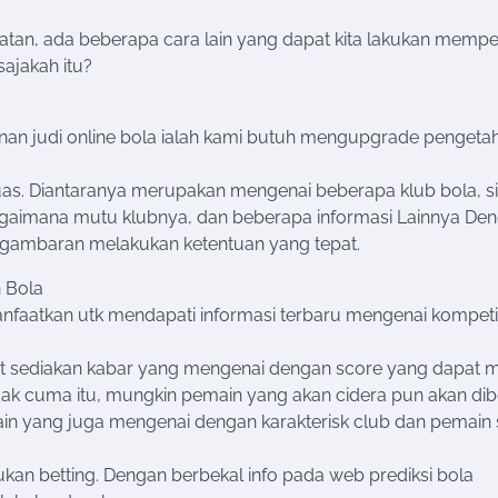
patan, ada beberapa cara lain yang dapat kita lakukan memp
ajakah itu?
an judi online bola ialah kami butuh mengupgrade pengeta
 luas. Diantaranya merupakan mengenai beberapa klub bola, s
agaimana mutu klubnya, dan beberapa informasi Lainnya De
 gambaran melakukan ketentuan yang tepat.
 Bola
anfaatkan utk mendapati informasi terbaru mengenai kompeti
pat sediakan kabar yang mengenai dengan score yang dapat 
idak cuma itu, mungkin pemain yang akan cidera pun akan dib
 lain yang juga mengenai dengan karakterisk club dan pemain 
akukan betting. Dengan berbekal info pada web prediksi bola