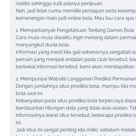
realitis sehingga sulit adanya penipuan.
Nah, jadi tidak cuma memiliki persiapan serta kesem
kemenangan main judi online bola. Mau tau cara apa s
1. Memperbanyak Pengetahuan Tentang Games Bola
Cara mula-mula diwaktu ingin menang dalam permain
menyangkut dunia bola.
Informasi yang mesti kita gali sebenarnya sangatlah
pemain yang menjadi andalan pada club tersebut, b
berbekal informasi tersebut, kami akan mendapatkan
2. Mempunyai Website Langganan Prediksi Permainan
Dengan jumlahnya situs prediksi bola, mampu kita m
bola saat ini.
Kebanyakan pada situs prediksi bola terpercaya da
berdasarkan hitungan data yang tidak asal-asalan. T
informasinya lewat situs tersebut. beberapa prediksi
ini.
Jadi situs ini sangat penting kita miliki, sebelum mel