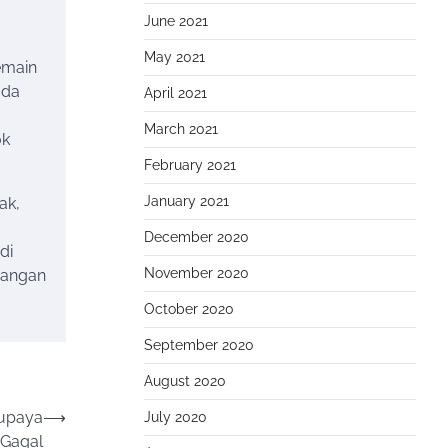
June 2021
May 2021
emain
ada
April 2021
March 2021
ok
February 2021
January 2021
ak,
December 2020
di
November 2020
nangan
October 2020
September 2020
August 2020
Supaya
⟶
July 2020
 Gagal