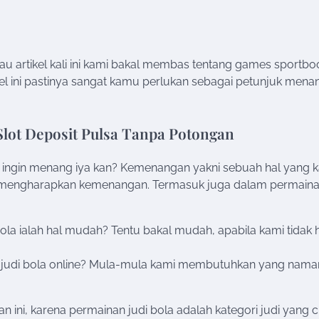
lau artikel kali ini kami bakal membas tentang games sportbo
el ini pastinya sangat kamu perlukan sebagai petunjuk mena
lot Deposit Pulsa Tanpa Potongan
 ingin menang iya kan? Kemenangan yakni sebuah hal yang 
tu mengharapkan kemenangan. Termasuk juga dalam permaina
a ialah hal mudah? Tentu bakal mudah, apabila kami tidak 
n judi bola online? Mula-mula kami membutuhkan yang nam
n ini, karena permainan judi bola adalah kategori judi yang 