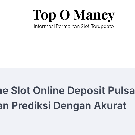
Top O Mancy
Informasi Permainan Slot Terupdate
ne Slot Online Deposit Pulsa
n Prediksi Dengan Akurat