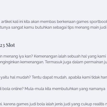
artikel kali ini kita akan membas berkenaan games sportbook
ntunya sangat kamu butuhkan sebagai tips menang main judi 
23 Slot
ngin menang iya kan? Kemenangan ialah sebuah hal yang kami
menginginkan kemenangan. Termasuk juga dalam permainan ju
yaitu hal mudah? Tentu dapat mudah, apabila kami tidak ha
udi bola online? Mula-mula kita membutuhkan yang namanya
, karena games judi bola ialah jenis judi yang cukup realitis