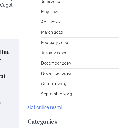
June 2020
Gagal
May 2020
April 2020
March 2020
February 2020
line
January 2020
r
December 2019
November 2019
at
October 2019
September 2019
u
slot online resmi
e
Categories