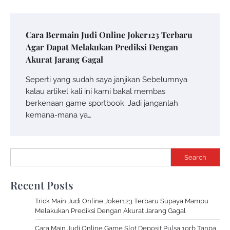
Cara Bermain Judi Online Joker123 Terbaru
Agar Dapat Melakukan Prediksi Dengan
Akurat Jarang Gagal
Seperti yang sudah saya janjikan Sebelumnya
kalau artikel kali ini kami bakal membas
berkenaan game sportbook. Jadi janganlah
kemana-mana ya…
Search
Recent Posts
Trick Main Judi Online Joker123 Terbaru Supaya Mampu
Melakukan Prediksi Dengan Akurat Jarang Gagal
Cara Main Judi Online Game Slot Deposit Pulsa 10rb Tanpa