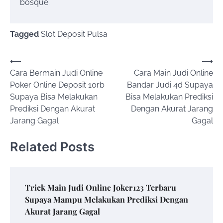
bosque.
Tagged
Slot Deposit Pulsa
Post
⟵
⟶
Cara Bermain Judi Online
Cara Main Judi Online
navigation
Poker Online Deposit 10rb
Bandar Judi 4d Supaya
Supaya Bisa Melakukan
Bisa Melakukan Prediksi
Prediksi Dengan Akurat
Dengan Akurat Jarang
Jarang Gagal
Gagal
Related Posts
Trick Main Judi Online Joker123 Terbaru
Supaya Mampu Melakukan Prediksi Dengan
Akurat Jarang Gagal