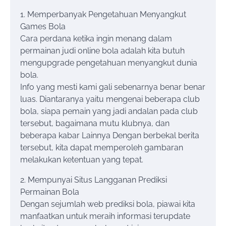
1. Memperbanyak Pengetahuan Menyangkut
Games Bola
Cara perdana ketika ingin menang dalam
permainan judi online bola adalah kita butuh
mengupgrade pengetahuan menyangkut dunia
bola.
Info yang mesti kami gali sebenarnya benar benar
luas. Diantaranya yaitu mengenai beberapa club
bola, siapa pemain yang jadi andalan pada club
tersebut, bagaimana mutu klubnya, dan
beberapa kabar Lainnya Dengan berbekal berita
tersebut, kita dapat memperoleh gambaran
melakukan ketentuan yang tepat.
2. Mempunyai Situs Langganan Prediksi
Permainan Bola
Dengan sejumlah web prediksi bola, piawai kita
manfaatkan untuk meraih informasi terupdate