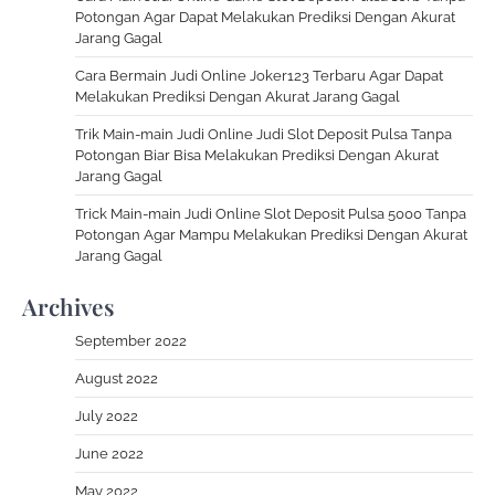
Potongan Agar Dapat Melakukan Prediksi Dengan Akurat
Jarang Gagal
Cara Bermain Judi Online Joker123 Terbaru Agar Dapat
Melakukan Prediksi Dengan Akurat Jarang Gagal
Trik Main-main Judi Online Judi Slot Deposit Pulsa Tanpa
Potongan Biar Bisa Melakukan Prediksi Dengan Akurat
Jarang Gagal
Trick Main-main Judi Online Slot Deposit Pulsa 5000 Tanpa
Potongan Agar Mampu Melakukan Prediksi Dengan Akurat
Jarang Gagal
Archives
September 2022
August 2022
July 2022
June 2022
May 2022