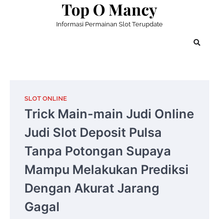
Top O Mancy
Skip
to
Informasi Permainan Slot Terupdate
content
SLOT ONLINE
Trick Main-main Judi Online
Judi Slot Deposit Pulsa
Tanpa Potongan Supaya
Mampu Melakukan Prediksi
Dengan Akurat Jarang
Gagal