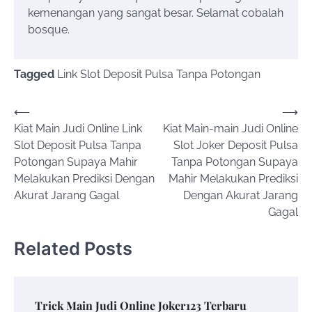
kemenangan yang sangat besar. Selamat cobalah
bosque.
Tagged
Link Slot Deposit Pulsa Tanpa Potongan
Post
⟵
⟶
Kiat Main Judi Online Link
Kiat Main-main Judi Online
navigation
Slot Deposit Pulsa Tanpa
Slot Joker Deposit Pulsa
Potongan Supaya Mahir
Tanpa Potongan Supaya
Melakukan Prediksi Dengan
Mahir Melakukan Prediksi
Akurat Jarang Gagal
Dengan Akurat Jarang
Gagal
Related Posts
Trick Main Judi Online Joker123 Terbaru