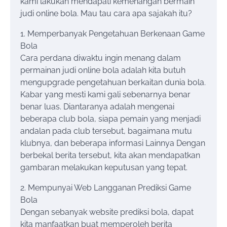
kami lakukan mendapati kemenangan bermain
judi online bola. Mau tau cara apa sajakah itu?
1. Memperbanyak Pengetahuan Berkenaan Game
Bola
Cara perdana diwaktu ingin menang dalam
permainan judi online bola adalah kita butuh
mengupgrade pengetahuan berkaitan dunia bola.
Kabar yang mesti kami gali sebenarnya benar
benar luas. Diantaranya adalah mengenai
beberapa club bola, siapa pemain yang menjadi
andalan pada club tersebut, bagaimana mutu
klubnya, dan beberapa informasi Lainnya Dengan
berbekal berita tersebut, kita akan mendapatkan
gambaran melakukan keputusan yang tepat.
2. Mempunyai Web Langganan Prediksi Game
Bola
Dengan sebanyak website prediksi bola, dapat
kita manfaatkan buat memperoleh berita