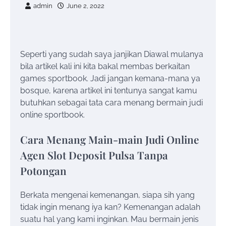
admin
June 2, 2022
Seperti yang sudah saya janjikan Diawal mulanya
bila artikel kali ini kita bakal membas berkaitan
games sportbook. Jadi jangan kemana-mana ya
bosque, karena artikel ini tentunya sangat kamu
butuhkan sebagai tata cara menang bermain judi
online sportbook.
Cara Menang Main-main Judi Online
Agen Slot Deposit Pulsa Tanpa
Potongan
Berkata mengenai kemenangan, siapa sih yang
tidak ingin menang iya kan? Kemenangan adalah
suatu hal yang kami inginkan. Mau bermain jenis