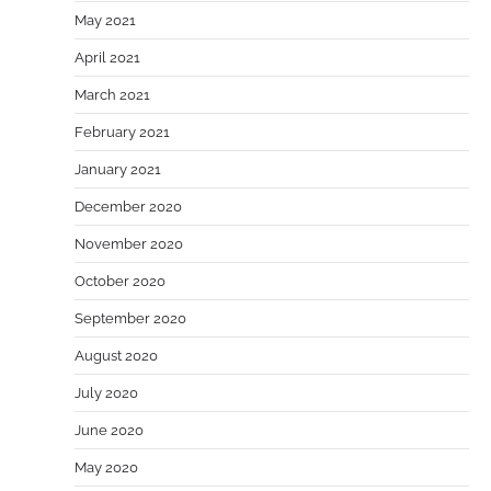
May 2021
April 2021
March 2021
February 2021
January 2021
December 2020
November 2020
October 2020
September 2020
August 2020
July 2020
June 2020
May 2020