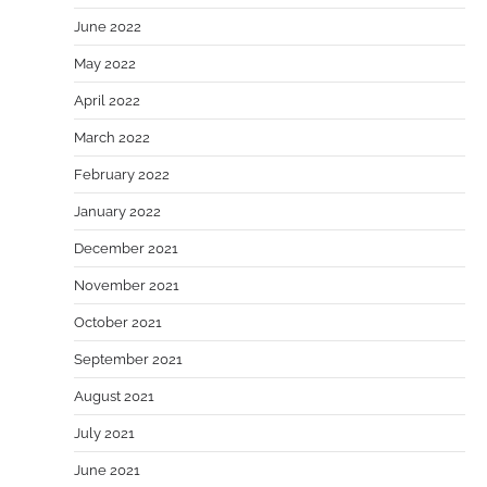
June 2022
May 2022
April 2022
March 2022
February 2022
January 2022
December 2021
November 2021
October 2021
September 2021
August 2021
July 2021
June 2021