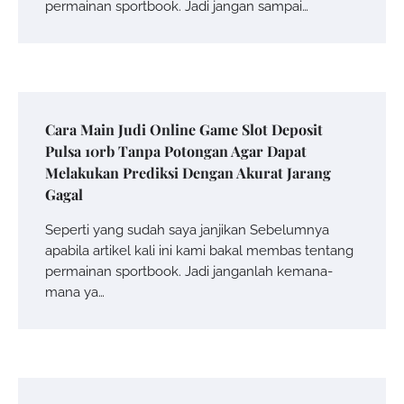
permainan sportbook. Jadi jangan sampai…
Cara Main Judi Online Game Slot Deposit
Pulsa 10rb Tanpa Potongan Agar Dapat
Melakukan Prediksi Dengan Akurat Jarang
Gagal
Seperti yang sudah saya janjikan Sebelumnya
apabila artikel kali ini kami bakal membas tentang
permainan sportbook. Jadi janganlah kemana-
mana ya…