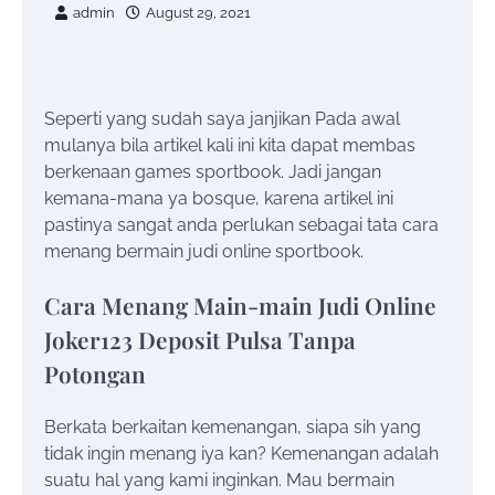
admin
August 29, 2021
Seperti yang sudah saya janjikan Pada awal
mulanya bila artikel kali ini kita dapat membas
berkenaan games sportbook. Jadi jangan
kemana-mana ya bosque, karena artikel ini
pastinya sangat anda perlukan sebagai tata cara
menang bermain judi online sportbook.
Cara Menang Main-main Judi Online
Joker123 Deposit Pulsa Tanpa
Potongan
Berkata berkaitan kemenangan, siapa sih yang
tidak ingin menang iya kan? Kemenangan adalah
suatu hal yang kami inginkan. Mau bermain