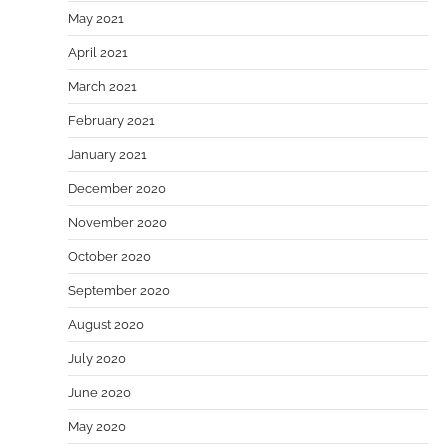
May 2021
April 2021
March 2021
February 2021
January 2021
December 2020
November 2020
October 2020
September 2020
August 2020
July 2020
June 2020
May 2020