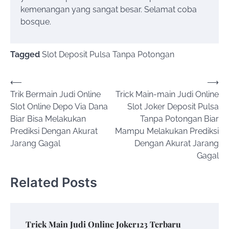
kemenangan yang sangat besar. Selamat coba
bosque.
Tagged
Slot Deposit Pulsa Tanpa Potongan
Post
⟵
⟶
Trik Bermain Judi Online
Trick Main-main Judi Online
navigation
Slot Online Depo Via Dana
Slot Joker Deposit Pulsa
Biar Bisa Melakukan
Tanpa Potongan Biar
Prediksi Dengan Akurat
Mampu Melakukan Prediksi
Jarang Gagal
Dengan Akurat Jarang
Gagal
Related Posts
Trick Main Judi Online Joker123 Terbaru