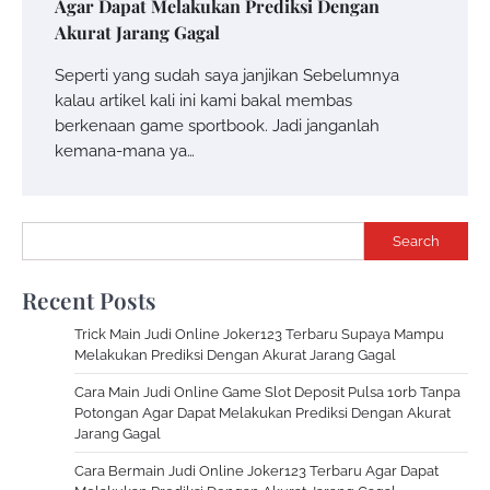
Agar Dapat Melakukan Prediksi Dengan
Akurat Jarang Gagal
Seperti yang sudah saya janjikan Sebelumnya
kalau artikel kali ini kami bakal membas
berkenaan game sportbook. Jadi janganlah
kemana-mana ya…
Search
Recent Posts
Trick Main Judi Online Joker123 Terbaru Supaya Mampu
Melakukan Prediksi Dengan Akurat Jarang Gagal
Cara Main Judi Online Game Slot Deposit Pulsa 10rb Tanpa
Potongan Agar Dapat Melakukan Prediksi Dengan Akurat
Jarang Gagal
Cara Bermain Judi Online Joker123 Terbaru Agar Dapat