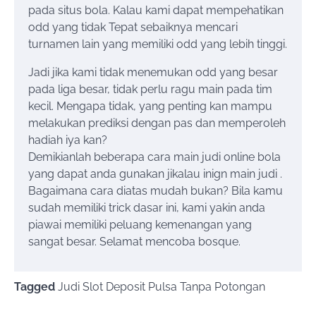
pada situs bola. Kalau kami dapat mempehatikan
odd yang tidak Tepat sebaiknya mencari
turnamen lain yang memiliki odd yang lebih tinggi.
Jadi jika kami tidak menemukan odd yang besar
pada liga besar, tidak perlu ragu main pada tim
kecil. Mengapa tidak, yang penting kan mampu
melakukan prediksi dengan pas dan memperoleh
hadiah iya kan?
Demikianlah beberapa cara main judi online bola
yang dapat anda gunakan jikalau inign main judi .
Bagaimana cara diatas mudah bukan? Bila kamu
sudah memiliki trick dasar ini, kami yakin anda
piawai memiliki peluang kemenangan yang
sangat besar. Selamat mencoba bosque.
Tagged
Judi Slot Deposit Pulsa Tanpa Potongan