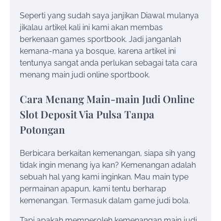
Seperti yang sudah saya janjikan Diawal mulanya
jikalau artikel kali ini kami akan membas
berkenaan games sportbook. Jadi janganlah
kemana-mana ya bosque, karena artikel ini
tentunya sangat anda perlukan sebagai tata cara
menang main judi online sportbook.
Cara Menang Main-main Judi Online
Slot Deposit Via Pulsa Tanpa
Potongan
Berbicara berkaitan kemenangan, siapa sih yang
tidak ingin menang iya kan? Kemenangan adalah
sebuah hal yang kami inginkan. Mau main type
permainan apapun, kami tentu berharap
kemenangan. Termasuk dalam game judi bola.
Tapi apakah memperoleh kemenangan main judi