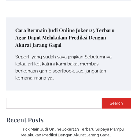
Cara Bermain Judi Online Joker123 Terbaru
Agar Dapat Melakukan Prediksi Dengan
Akurat Jarang Gagal
Seperti yang sudah saya janjikan Sebelumnya
kalau artikel kali ini kami bakal membas
berkenaan game sportbook. Jadi janganlah
kemana-mana ya…
Search
Recent Posts
Trick Main Judi Online Joker123 Terbaru Supaya Mampu
Melakukan Prediksi Dengan Akurat Jarang Gagal