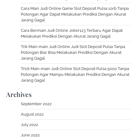
Cara Main Judi Online Game Slot Deposit Pulsa 10rb Tanpa
Potongan Agar Dapat Melakukan Prediksi Dengan Akurat
Jarang Gagal
Cara Bermain Judi Online Joker123 Terbaru Agar Dapat
Melakukan Prediksi Dengan Akurat Jarang Gagal
Trik Main-main Judi Online Judi Slot Deposit Pulsa Tanpa
Potongan Biar Bisa Melakukan Prediksi Dengan Akurat
Jarang Gagal
Trick Main-main Judi Online Slot Deposit Pulsa 5000 Tanpa
Potongan Agar Mampu Melakukan Prediksi Dengan Akurat
Jarang Gagal
Archives
September 2022
August 2022
July 2022
June 2022