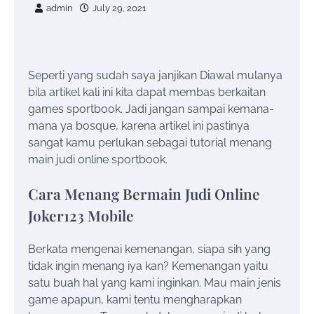
admin
July 29, 2021
Seperti yang sudah saya janjikan Diawal mulanya
bila artikel kali ini kita dapat membas berkaitan
games sportbook. Jadi jangan sampai kemana-
mana ya bosque, karena artikel ini pastinya
sangat kamu perlukan sebagai tutorial menang
main judi online sportbook.
Cara Menang Bermain Judi Online
Joker123 Mobile
Berkata mengenai kemenangan, siapa sih yang
tidak ingin menang iya kan? Kemenangan yaitu
satu buah hal yang kami inginkan. Mau main jenis
game apapun, kami tentu mengharapkan