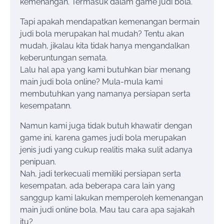
kemenangan. Termasuk dalam game judi bola.
Tapi apakah mendapatkan kemenangan bermain
judi bola merupakan hal mudah? Tentu akan
mudah, jikalau kita tidak hanya mengandalkan
keberuntungan semata.
Lalu hal apa yang kami butuhkan biar menang
main judi bola online? Mula-mula kami
membutuhkan yang namanya persiapan serta
kesempatann.
Namun kami juga tidak butuh khawatir dengan
game ini, karena games judi bola merupakan
jenis judi yang cukup realitis maka sulit adanya
penipuan.
Nah, jadi terkecuali memiliki persiapan serta
kesempatan, ada beberapa cara lain yang
sanggup kami lakukan memperoleh kemenangan
main judi online bola. Mau tau cara apa sajakah
itu?