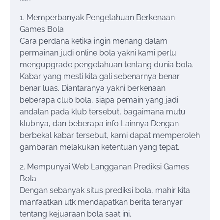
1. Memperbanyak Pengetahuan Berkenaan
Games Bola
Cara perdana ketika ingin menang dalam
permainan judi online bola yakni kami perlu
mengupgrade pengetahuan tentang dunia bola.
Kabar yang mesti kita gali sebenarnya benar
benar luas. Diantaranya yakni berkenaan
beberapa club bola, siapa pemain yang jadi
andalan pada klub tersebut, bagaimana mutu
klubnya, dan beberapa info Lainnya Dengan
berbekal kabar tersebut, kami dapat memperoleh
gambaran melakukan ketentuan yang tepat.
2. Mempunyai Web Langganan Prediksi Games
Bola
Dengan sebanyak situs prediksi bola, mahir kita
manfaatkan utk mendapatkan berita teranyar
tentang kejuaraan bola saat ini.