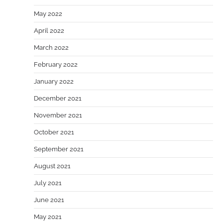
May 2022
April 2022
March 2022
February 2022
January 2022
December 2021
November 2021
October 2021
September 2021
August 2021
July 2021
June 2021
May 2021