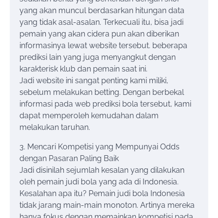
yang akan muncul berdasarkan hitungan data
yang tidak asal-asalan. Terkecuali itu, bisa jadi
pemain yang akan cidera pun akan diberikan
informasinya lewat website tersebut. beberapa
prediksi lain yang juga menyangkut dengan
karakterisk klub dan pemain saat ini.
Jadi website ini sangat penting kami miliki,
sebelum melakukan betting. Dengan berbekal
informasi pada web prediksi bola tersebut, kami
dapat memperoleh kemudahan dalam
melakukan taruhan.
3. Mencari Kompetisi yang Mempunyai Odds
dengan Pasaran Paling Baik
Jadi disinilah sejumlah kesalan yang dilakukan
oleh pemain judi bola yang ada di Indonesia.
Kesalahan apa itu? Pemain judi bola Indonesia
tidak jarang main-main monoton. Artinya mereka
hanya fokus dengan memainkan kompetisi pada