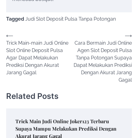
Tagged
Judi Slot Deposit Pulsa Tanpa Potongan
Post
⟵
⟶
Trick Main-main Judi Online
Cara Bermain Judi Online
navigation
Slot Online Deposit Pulsa
Agen Slot Deposit Pulsa
Agar Dapat Melakukan
Tanpa Potongan Supaya
Prediksi Dengan Akurat
Dapat Melakukan Prediksi
Jarang Gagal
Dengan Akurat Jarang
Gagal
Related Posts
Trick Main Judi Online Joker123 Terbaru
Supaya Mampu Melakukan Prediksi Dengan
Akurat Jarang Gagal