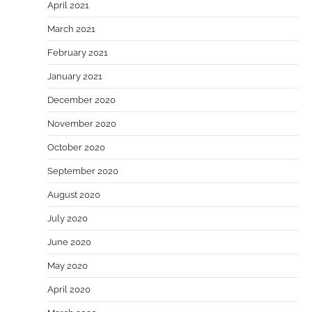
April 2021
March 2021
February 2021
January 2021
December 2020
November 2020
October 2020
September 2020
August 2020
July 2020
June 2020
May 2020
April 2020