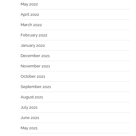
May 2022
April 2022
March 2022
February 2022
January 2022
December 2021
November 2021
October 2021
September 2021
August 2021
July 2021
June 2021
May 2021